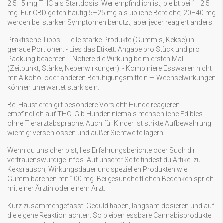
2.5–5 mg THC als Startdosis. Wer empfindlich ist, bleibt bei 1–2.5
mg. Für CBD gelten häufig 5–25 mg als übliche Bereiche; 20–40 mg
werden bei starken Symptomen benutzt, aber jeder reagiert anders.
Praktische Tipps: - Teile starke Produkte (Gummis, Kekse) in
genaue Portionen. - Lies das Etikett: Angabe pro Stück und pro
Packung beachten. - Notiere die Wirkung beim ersten Mal
(Zeitpunkt, Stärke, Nebenwirkungen). - Kombiniere Esswaren nicht
mit Alkohol oder anderen Beruhigungsmitteln — Wechselwirkungen
können unerwartet stark sein.
Bei Haustieren gilt besondere Vorsicht: Hunde reagieren
empfindlich auf THC. Gib Hunden niemals menschliche Edibles
ohne Tierarztabsprache. Auch für Kinder ist strikte Aufbewahrung
wichtig: verschlossen und außer Sichtweite lagern.
Wenn du unsicher bist, lies Erfahrungsberichte oder Such dir
vertrauenswürdige Infos. Auf unserer Seite findest du Artikel zu
Keksrausch, Wirkungsdauer und speziellen Produkten wie
Gummibärchen mit 100 mg. Bei gesundheitlichen Bedenken sprich
mit einer Ärztin oder einem Arzt.
Kurz zusammengefasst: Geduld haben, langsam dosieren und auf
die eigene Reaktion achten. So bleiben essbare Cannabisprodukte