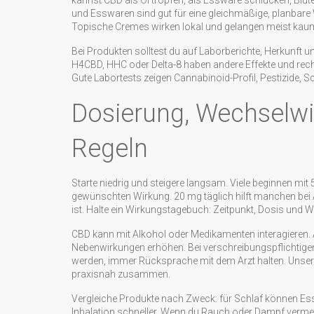
kannst CBD als Öl tropfen, als Essware schlucken, Blüte
und Esswaren sind gut für eine gleichmäßige, planbare W
Topische Cremes wirken lokal und gelangen meist kaum in
Bei Produkten solltest du auf Laborberichte, Herkunft 
H4CBD, HHC oder Delta-8 haben andere Effekte und rechtl
Gute Labortests zeigen Cannabinoid-Profil, Pestizide, S
Dosierung, Wechselwi
Regeln
Starte niedrig und steigere langsam. Viele beginnen mit
gewünschten Wirkung. 20 mg täglich hilft manchen bei A
ist. Halte ein Wirkungstagebuch: Zeitpunkt, Dosis und Wir
CBD kann mit Alkohol oder Medikamenten interagieren. 
Nebenwirkungen erhöhen. Bei verschreibungspflichtige
werden, immer Rücksprache mit dem Arzt halten. Unser A
praxisnah zusammen.
Vergleiche Produkte nach Zweck: für Schlaf können Ess
Inhalation schneller. Wenn du Rauch oder Dampf vermei