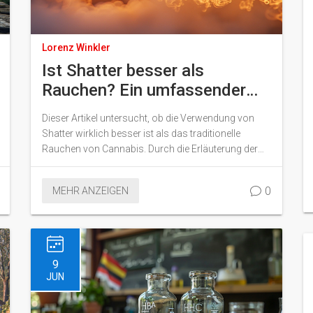
Lorenz Winkler
Ist Shatter besser als
Rauchen? Ein umfassender
Vergleich
Dieser Artikel untersucht, ob die Verwendung von
Shatter wirklich besser ist als das traditionelle
Rauchen von Cannabis. Durch die Erläuterung der
Unterschiede, Vor- und Nachteile, sowie einige
interessante Fakten, bietet dieser Artikel wertvolle
0
MEHR ANZEIGEN
Einblicke für alle, die mehr über Shatter und seine
Wirkungen erfahren möchten.
9
JUN