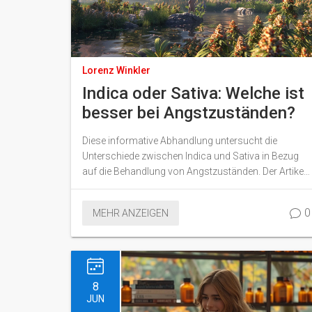
Lorenz Winkler
Indica oder Sativa: Welche ist
besser bei Angstzuständen?
Diese informative Abhandlung untersucht die
Unterschiede zwischen Indica und Sativa in Bezug
auf die Behandlung von Angstzuständen. Der Artikel
erklärt, welche Cannabis-Sorte möglicherweise
besser geeignet ist, entspannend wirkt und bei der
0
MEHR ANZEIGEN
Linderung von Angstsymptomen helfen kann. Es
werden nützliche Tipps und interessante Fakten über
die Wirkung und Anwendung von Indica und Sativa
gegeben.
8
JUN