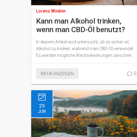
Lorenz Winkler
Kann man Alkohol trinken,
wenn man CBD-Öl benutzt?
In diesem Artikel wird untersucht, ob es sicher ist,
Alkohol zu trinken, während man CBD-Öl verwendet.
Es werden mögliche Wechselwirkungen zwischen
Alkohol und CBD besprochen, sowie Tipps gegeben,
wie man beides möglicherweise kombinieren kann,
0
MEHR ANZEIGEN
ohne gesundheitliche Risiken einzugehen.
29
JUN