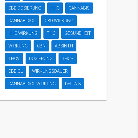
CBD DOSIERUNG
HHC
CANNABIS
CANNABIDIOL
CBD WIRKUNG
HHC WIRKUNG
THC
GESUNDHEIT
WIRKUNG
CBN
ABSINTH
THCV
DOSIERUNG
THCP
CBD ÖL
WIRKUNGSDAUER
CANNABIDIOL WIRKUNG
DELTA-8