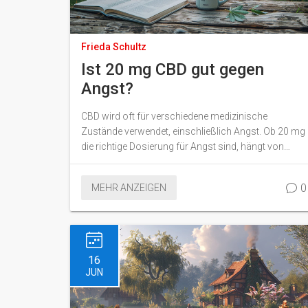
Frieda Schultz
Ist 20 mg CBD gut gegen
Angst?
CBD wird oft für verschiedene medizinische
Zustände verwendet, einschließlich Angst. Ob 20 mg
die richtige Dosierung für Angst sind, hängt von
zahlreichen Faktoren ab. Dieser Artikel erklärt, wie
CBD gegen Angst wirkt, wie die Dosierung angepasst
0
MEHR ANZEIGEN
werden kann und gibt Tipps für den sicheren
Gebrauch.
16
JUN