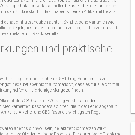
n oder Extrakte inhalieren oder topisch als Creme auftragen. Öl
irkung. Inhalation wirkt schneller, belastet aber die Lunge mehr.
 den Blutkreislauf — dazu haben wir einen Artikel mit Details.
und genaue Inhaltsangaben achten. Synthetische Varianten wie
iche Regeln; lies unseren Leitfaden zur Legalität bevor du kaufst.
chwermetalle und Restlösemittel.
rkungen und praktische
 5–10 mg täglich und erhöhen in 5–10 mg-Schritten bis zur
ngst, bedeutet aber nicht automatisch, dass es für alle optimal
kung helfen dir, die richtige Menge zu finden.
Alkohol plus CBD kann die Wirkung verstärken oder
n Medikamenten, besonders solchen, die in der Leber abgebaut
rtikel zu Alkohol und CBD fasst die wichtigsten Regeln
waren abends sinnvoll sein, bei akuten Schmerzen wirkt
dest, nutze Öl oder topische Produkte. Für chronische Probleme