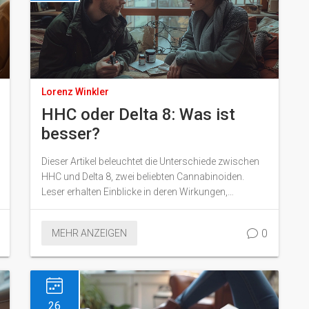
Lorenz Winkler
HHC oder Delta 8: Was ist
besser?
Dieser Artikel beleuchtet die Unterschiede zwischen
HHC und Delta 8, zwei beliebten Cannabinoiden.
Leser erhalten Einblicke in deren Wirkungen,
mögliche Vorteile und eventuelle Nachteile. Der
Artikel soll bei der Entscheidung helfen, welches
0
MEHR ANZEIGEN
Cannabinoid besser geeignet ist.
26