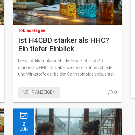
Tobias Hagen
Ist H4CBD stärker als HHC?
Ein tiefer Einblick
Dieser Artikel untersucht die Frage, ob H4CBD
stärker als HHC ist. Dabei werden die Unterschiede
und Wirkstoffe der beiden Cannabinoide beleuchtet
sowie deren Einfluss auf das menschliche
Wohlbefinden erläutert. Zudem gibt es interessante
0
MEHR ANZEIGEN
Tipps und Fakten rund um die Anwendung und
Wirkung von H4CBD und HHC.
2
JUN