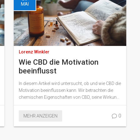
MAI
Lorenz Winkler
Wie CBD die Motivation
beeinflusst
In diesem Artikel wird untersucht, ob und wie CBD die
Motivation beeinflussen kann. Wir betrachten die
chemischen Eigenschaften von CBD, seine Wirkung
auf das Endocannabinoidsystem und mögliche
Auswirkungen auf die psychische Gesundheit.
0
MEHR ANZEIGEN
Darüber hinaus teilen wir nützliche Tipps und Fakten,
die bei der Einnahme von CBD beachtet werden
sollten.