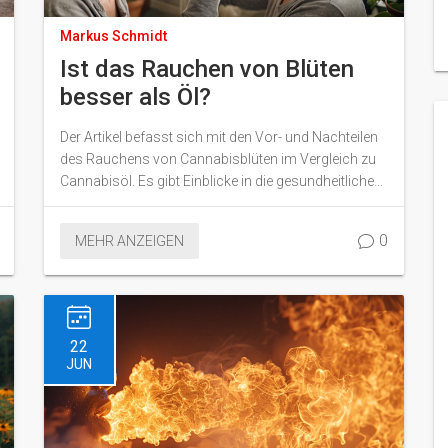
Markus Schmidt
Ist das Rauchen von Blüten
besser als Öl?
Der Artikel befasst sich mit den Vor- und Nachteilen
des Rauchens von Cannabisblüten im Vergleich zu
Cannabisöl. Es gibt Einblicke in die gesundheitlichen
Auswirkungen und praktische Tipps zur Auswahl
der besten Methode je nach Bedarf und Vorlieben.
0
MEHR ANZEIGEN
22
JUN