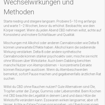
Wechselwirkungen und
Methoden
Starte niedrig und steigere langsam. Probiere 5–10 mg anfangs
und warte 1–2 Wochen, bevor du erhöhst. Beobachte, wie dein
Körper reagiert. Wenn du jeden Abend CBD nehmen willst, achte auf
Konsistenz und notiere Schlafdauer und Qualität.
Mischungen mit Alkohol oder anderen Cannabinoiden wie Delta-8
können unerwartete Effekte haben. Alkohol kann die sedierende
Wirkung verstärken. Delta-8 oder andere synthetische
Cannabinoide können stärker psychoaktiv sein; mische sie nicht
ohne Wissen über Wirkstärke. Auch beim Dabbing berichten
manche Nutzer von Atemproblemen – konzentrierte Extrakte
können Reizungen auslösen. Wenn du Atembeschwerden
bemerkst, sofort Pause machen und gegebenenfalls ärztlichen Rat
suchen.
Willst du CBD ohne Rauchen nutzen? Gute Alternativen sind Öle,
Tropfen unter der Zunge, Gummis oder Lebensmittel. Beim Kochen
mit CBD beachte die Legalität in deinem Land und dass Hitze die
Wirkstoffe verändern kann. Esswaren wirken langsamer, aber oft
länger. Achte auf klare Dosierungsangaben, um Überdosierungen