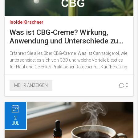
Isolde Kirschner
Was ist CBG-Creme? Wirkung,
Anwendung und Unterschiede zu
CBD
Erfahren Sie alles über CBG-Creme: Was ist Cannabigerol, wie
unterscheidet es sich von CBD und welche Vorteile bietet es
für Haut und Gelenke? Praktischer Ratgeber mit Kaufberatung.
0
MEHR ANZEIGEN
2
JUL