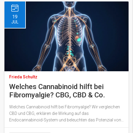
19
JUL
Frieda Schultz
Welches Cannabinoid hilft bei
Fibromyalgie? CBG, CBD & Co.
Welches Cannabinoid hilft bei Fibromyalgie? Wir vergleichen
CBD und CBG, erklären die Wirkung auf das
Endocannabinoid-System und beleuchten das Potenzial von
CBG Kosmetik für die lokale Schmerzlinderung.