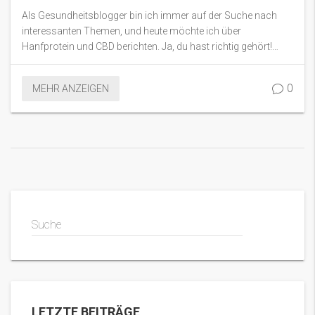
Als Gesundheitsblogger bin ich immer auf der Suche nach
interessanten Themen, und heute möchte ich über
Hanfprotein und CBD berichten. Ja, du hast richtig gehört!
Hanfprotein enthält tatsächlich CBD. Werfen wir also einen
genauen Blick auf dieses Thema. Zusammen werden wir die
0
MEHR ANZEIGEN
faszinierende Welt der Hanfproteine und ihre potenziellen
gesundheitlichen Vorteile entdecken.
Suche
LETZTE BEITRÄGE