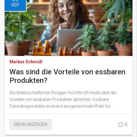
SEP
Markus Schmidt
Was sind die Vorteile von essbaren
Produkten?
Als leidenschaftlicher Blogger möchte ich heute über die
Vorteile von essbaren Produkten sprechen. Essbare
Cannabisprodukte sind eine ausgezeichnete Wahl für
diejenigen, die das Rauchen vermeiden wollen, sowie für
diejenigen, die eine lang anhaltende Wirkung suchen. Zudem
0
MEHR ANZEIGEN
bieten sie mehrere Gesundheitsvorteile und werden als
sicherer Konsumweg angesehen. Also, lasst uns ein tieferes