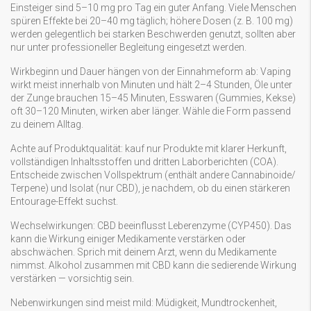
Einsteiger sind 5–10 mg pro Tag ein guter Anfang. Viele Menschen
spüren Effekte bei 20–40 mg täglich; höhere Dosen (z. B. 100 mg)
werden gelegentlich bei starken Beschwerden genutzt, sollten aber
nur unter professioneller Begleitung eingesetzt werden.
Wirkbeginn und Dauer hängen von der Einnahmeform ab: Vaping
wirkt meist innerhalb von Minuten und hält 2–4 Stunden, Öle unter
der Zunge brauchen 15–45 Minuten, Esswaren (Gummies, Kekse)
oft 30–120 Minuten, wirken aber länger. Wähle die Form passend
zu deinem Alltag.
Achte auf Produktqualität: kauf nur Produkte mit klarer Herkunft,
vollständigen Inhaltsstoffen und dritten Laborberichten (COA).
Entscheide zwischen Vollspektrum (enthält andere Cannabinoide/
Terpene) und Isolat (nur CBD), je nachdem, ob du einen stärkeren
Entourage-Effekt suchst.
Wechselwirkungen: CBD beeinflusst Leberenzyme (CYP450). Das
kann die Wirkung einiger Medikamente verstärken oder
abschwächen. Sprich mit deinem Arzt, wenn du Medikamente
nimmst. Alkohol zusammen mit CBD kann die sedierende Wirkung
verstärken — vorsichtig sein.
Nebenwirkungen sind meist mild: Müdigkeit, Mundtrockenheit,