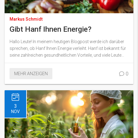
Markus Schmidt
Gibt Hanf Ihnen Energie?
Hallo Leute! In meinem heutigen Blogpost werde ich darüber
sprechen, ob Hanf Ihnen Energie verleiht. Hanf ist bekannt für
seine zahlreichen gesundheitlichen Vorteile, und viele Leute
fragen sich, ob es auch Ihre Energie steigern kann. Bleiben Sie
dran, wir werden diesem Thema auf den Grund gehen und
0
MEHR ANZEIGEN
versuchen, die tatsächliche Wirkung von Hanf auf unseren
Körper zu verstehen. Ein spannendes Thema, das Sie sicher
nicht verpassen sollten!
3
NOV