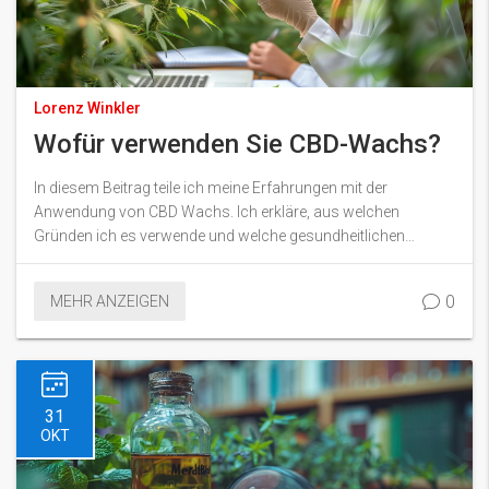
Lorenz Winkler
Wofür verwenden Sie CBD-Wachs?
In diesem Beitrag teile ich meine Erfahrungen mit der
Anwendung von CBD Wachs. Ich erkläre, aus welchen
Gründen ich es verwende und welche gesundheitlichen
Vorteile ich daraus ziehe. Nach meiner Meinung, könnte die
Anwendung von CBD Wachs auch für Sie von Interesse sein,
0
MEHR ANZEIGEN
wenn Sie auf natürliche Mittel setzen. Begleiten Sie mich auf
dieser Entdeckungsreise und erfahren Sie mehr über dieses
faszinierende Produkt.
31
OKT