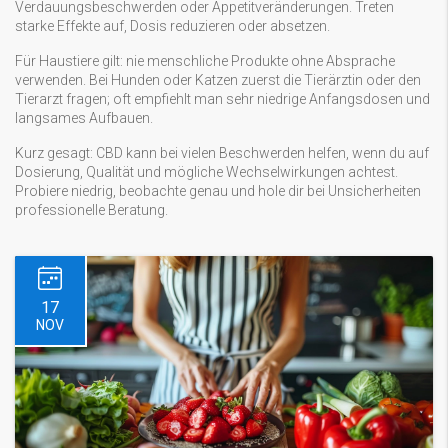
Verdauungsbeschwerden oder Appetitveränderungen. Treten
starke Effekte auf, Dosis reduzieren oder absetzen.
Für Haustiere gilt: nie menschliche Produkte ohne Absprache
verwenden. Bei Hunden oder Katzen zuerst die Tierärztin oder den
Tierarzt fragen; oft empfiehlt man sehr niedrige Anfangsdosen und
langsames Aufbauen.
Kurz gesagt: CBD kann bei vielen Beschwerden helfen, wenn du auf
Dosierung, Qualität und mögliche Wechselwirkungen achtest.
Probiere niedrig, beobachte genau und hole dir bei Unsicherheiten
professionelle Beratung.
17
NOV