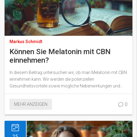
Markus Schmidt
Können Sie Melatonin mit CBN
einnehmen?
In diesem Beitrag untersuchen wir, ob man Melatonin mit CBN
einnehmen kann. Wir werden die potenziellen
Gesundheitsvorteile sowie mögliche Nebenwirkungen und
Interaktionen beleuchten. Es ist wichtig, fundierte
Entscheidungen über Ihre Gesundheit und Wellness zu treffen
0
MEHR ANZEIGEN
und dies erfordert genaue Informationen. Verfolgen Sie mit
mir diese aufschlussreiche Reise.
25