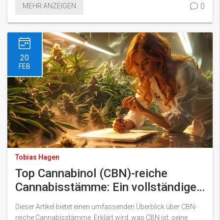
0
MEHR ANZEIGEN
werden wissenschaftliche Studien und Erfahrungsberichte
berücksichtigt, um ein umfassendes Verständnis dieser
Cannabinoide und ihrer potenziellen Vorteile für besseren
Schlaf zu bieten.
20
FEB
Tobias Hagen
Top Cannabinol (CBN)-reiche
Cannabisstämme: Ein vollständiger
Leitfaden
Dieser Artikel bietet einen umfassenden Überblick über CBN-
reiche Cannabisstämme. Erklärt wird, was CBN ist, seine