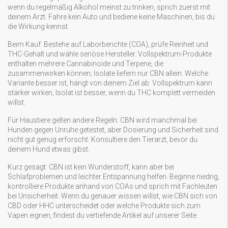
wenn du regelmäßig Alkohol meinst zu trinken, sprich zuerst mit
deinem Arzt. Fahre kein Auto und bediene keine Maschinen, bis du
die Wirkung kennst.
Beim Kauf: Bestehe auf Laborberichte (COA), prüfe Reinheit und
THC-Gehalt und wähle seriöse Hersteller. Vollspektrum-Produkte
enthalten mehrere Cannabinoide und Terpene, die
zusammenwirken können; Isolate liefern nur CBN allein. Welche
Variante besser ist, hängt von deinem Ziel ab: Vollspektrum kann
stärker wirken, Isolat ist besser, wenn du THC komplett vermeiden
willst.
Für Haustiere gelten andere Regeln: CBN wird manchmal bei
Hunden gegen Unruhe getestet, aber Dosierung und Sicherheit sind
nicht gut genug erforscht. Konsultiere den Tierarzt, bevor du
deinem Hund etwas gibst.
Kurz gesagt: CBN ist kein Wunderstoff, kann aber bei
Schlafproblemen und leichter Entspannung helfen. Beginne niedrig,
kontrolliere Produkte anhand von COAs und sprich mit Fachleuten
bei Unsicherheit. Wenn du genauer wissen willst, wie CBN sich von
CBD oder HHC unterscheidet oder welche Produkte sich zum
Vapen eignen, findest du vertiefende Artikel auf unserer Seite.