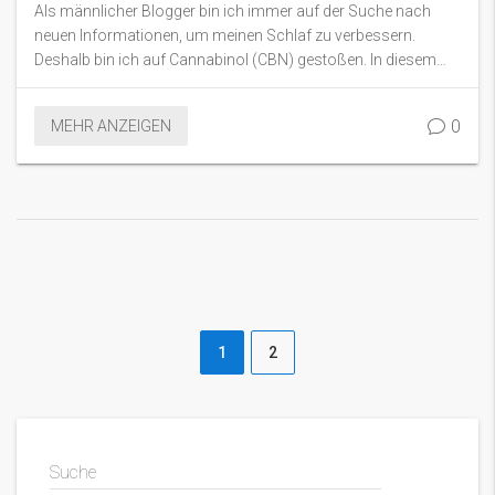
Als männlicher Blogger bin ich immer auf der Suche nach
neuen Informationen, um meinen Schlaf zu verbessern.
Deshalb bin ich auf Cannabinol (CBN) gestoßen. In diesem
Artikel diskutiere ich die Auswirkungen von CBN auf den
Schlaf. Was ich gelernt habe, könnte interessant sein für
0
MEHR ANZEIGEN
diejenigen, die auf der Suche nach natürlichen Wegen sind,
ihre Schlafqualität zu verbessern. Es sieht so aus, dass CBN
uns helfen könnte, besser zu schlafen.
1
2
Suche