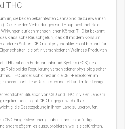
nd THC
umhin, die beiden bekanntesten Cannabinoide zu erwähnen:
). Diese beiden Verbindungen sind Hauptbestandteile der
e Wirkungen auf den menschlichen Körper. THC ist bekannt
gt das klassische Rauschgefühl, das oft mit dem Konsum
 anderen Seite ist CBD nicht psychoaktiv. Es ist bekannt für
genschaften, die oft in verschiedenen Wellness-Produkten
 auch THC mit dem Endocannabinoid-System (ECS) des
ige Rolle bei der Regulierung verschiedener physiologischer
tnis. THC bindet sich direkt an die CB1-Rezeptoren im
n beeinflusst diese Rezeptoren indirekt und mildert einige
 der rechtlichen Situation von CBD und THC. In vielen Ländern
eguliert oder illegal. CBD hingegen wird oft als
wichtig, die Gesetzgebung in Ihrem Land zu überprüfen,
von CBD. Einige Menschen glauben, dass es sofortige
nd andere zögern, es auszuprobieren, weil sie befürchten,