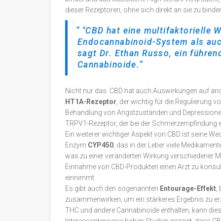
dieser Rezeptoren, ohne sich direkt an sie zu binde
"CBD hat eine multifaktorielle
Endocannabinoid-System als auch
sagt Dr. Ethan Russo, ein führe
Cannabinoide.
Nicht nur das. CBD hat auch Auswirkungen auf ande
HT1A-Rezeptor
, der wichtig für die Regulierung 
Behandlung von Angstzuständen und Depressionen 
TRPV1-Rezeptor, der bei der Schmerzempfindung ein
Ein weiterer wichtiger Aspekt von CBD ist seine We
Enzym
CYP450
, das in der Leber viele Medikamen
was zu einer veränderten Wirkung verschiedener Me
Einnahme von CBD-Produkten einen Arzt zu konsu
einnimmt.
Es gibt auch den sogenannten
Entourage-Effekt
,
zusammenwirken, um ein stärkeres Ergebnis zu erz
THC und andere Cannabinoide enthalten, kann diese