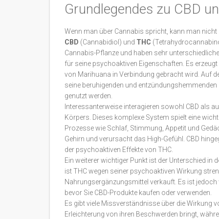
Grundlegendes zu CBD u
Wenn man über Cannabis spricht, kann man nicht 
CBD
(Cannabidiol) und
THC
(Tetrahydrocannabinol
Cannabis-Pflanze und haben sehr unterschiedlich
für seine psychoaktiven Eigenschaften. Es erzeu
von Marihuana in Verbindung gebracht wird. Auf der
seine beruhigenden und entzündungshemmenden Ei
genutzt werden.
Interessanterweise interagieren sowohl CBD als
Körpers. Dieses komplexe System spielt eine wicht
Prozesse wie Schlaf, Stimmung, Appetit und Gedäch
Gehirn und verursacht das High-Gefühl. CBD hingege
der psychoaktiven Effekte von THC.
Ein weiterer wichtiger Punkt ist der Unterschied in
ist THC wegen seiner psychoaktiven Wirkung streng r
Nahrungsergänzungsmittel verkauft. Es ist jedoch 
bevor Sie CBD-Produkte kaufen oder verwenden.
Es gibt viele Missverständnisse über die Wirkung 
Erleichterung von ihren Beschwerden bringt, währe