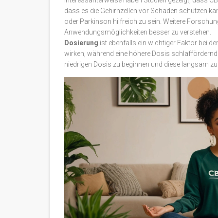
Interessanterweise haben Studien gezeigt, dass CB
dass es die Gehirnzellen vor Schäden schützen kan
oder Parkinson hilfreich zu sein. Weitere Forschung
Anwendungsmöglichkeiten besser zu verstehen.
Dosierung
ist ebenfalls ein wichtiger Faktor bei 
wirken, während eine höhere Dosis schlaffördernde
niedrigen Dosis zu beginnen und diese langsam zu 