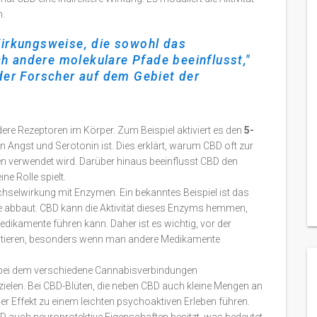
n.
 Wirkungsweise, die sowohl das
 andere molekulare Pfade beeinflusst,"
nder Forscher auf dem Gebiet der
re Rezeptoren im Körper. Zum Beispiel aktiviert es den
5-
von Angst und Serotonin ist. Dies erklärt, warum CBD oft zur
verwendet wird. Darüber hinaus beeinflusst CBD den
e Rolle spielt.
chselwirkung mit Enzymen. Ein bekanntes Beispiel ist das
te abbaut. CBD kann die Aktivität dieses Enzyms hemmen,
dikamente führen kann. Daher ist es wichtig, vor der
ltieren, besonders wenn man andere Medikamente
 bei dem verschiedene Cannabisverbindungen
ielen. Bei CBD-Blüten, die neben CBD auch kleine Mengen an
r Effekt zu einem leichten psychoaktiven Erleben führen.