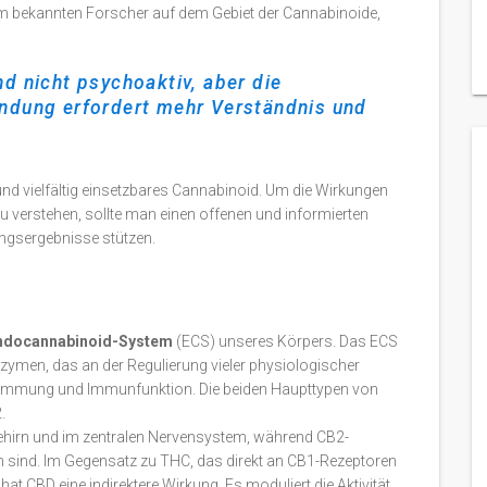
nem bekannten Forscher auf dem Gebiet der Cannabinoide,
nd nicht psychoaktiv, aber die
ndung erfordert mehr Verständnis und
nd vielfältig einsetzbares Cannabinoid. Um die Wirkungen
verstehen, sollte man einen offenen und informierten
ungsergebnisse stützen.
ndocannabinoid-System
(ECS) unseres Körpers. Das ECS
zymen, das an der Regulierung vieler physiologischer
 Stimmung und Immunfunktion. Die beiden Haupttypen von
.
ehirn und im zentralen Nervensystem, während CB2-
n sind. Im Gegensatz zu THC, das direkt an CB1-Rezeptoren
at CBD eine indirektere Wirkung. Es moduliert die Aktivität