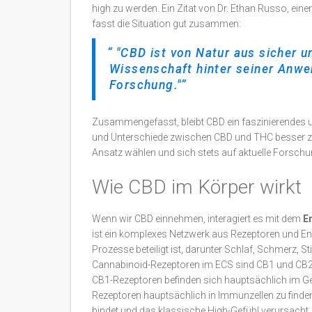
high zu werden. Ein Zitat von Dr. Ethan Russo, ei
fasst die Situation gut zusammen:
"CBD ist von Natur aus sicher u
Wissenschaft hinter seiner Anwe
Forschung."
Zusammengefasst, bleibt CBD ein faszinierendes u
und Unterschiede zwischen CBD und THC besser zu 
Ansatz wählen und sich stets auf aktuelle Forsch
Wie CBD im Körper wirkt
Wenn wir CBD einnehmen, interagiert es mit dem
E
ist ein komplexes Netzwerk aus Rezeptoren und En
Prozesse beteiligt ist, darunter Schlaf, Schmerz,
Cannabinoid-Rezeptoren im ECS sind CB1 und CB2
CB1-Rezeptoren befinden sich hauptsächlich im G
Rezeptoren hauptsächlich in Immunzellen zu finde
bindet und das klassische High-Gefühl verursacht, h