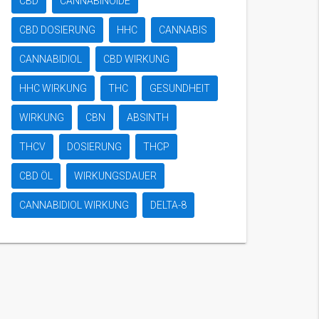
CBD
CANNABINOIDE
CBD DOSIERUNG
HHC
CANNABIS
CANNABIDIOL
CBD WIRKUNG
HHC WIRKUNG
THC
GESUNDHEIT
WIRKUNG
CBN
ABSINTH
THCV
DOSIERUNG
THCP
CBD ÖL
WIRKUNGSDAUER
CANNABIDIOL WIRKUNG
DELTA-8