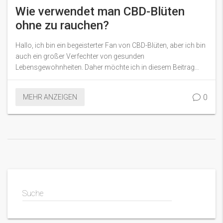
Wie verwendet man CBD-Blüten
ohne zu rauchen?
Hallo, ich bin ein begeisterter Fan von CBD-Blüten, aber ich bin
auch ein großer Verfechter von gesunden
Lebensgewohnheiten. Daher möchte ich in diesem Beitrag
über Methoden sprechen, wie man CBD-Blüten verwenden
kann, ohne zu rauchen. Wir werden verschiedene Alternativen
0
MEHR ANZEIGEN
zum Rauchen von CBD erforschen und besprechen, wie diese
angewendet werden können. Unser Ziel ist es, einen gesunden,
aber effektiven Weg zu finden, um die Vorteile von CBD-Blüten
zu genießen. Also, schließen Sie sich mir an, während wir auf
diese Reise gehen.
Suche