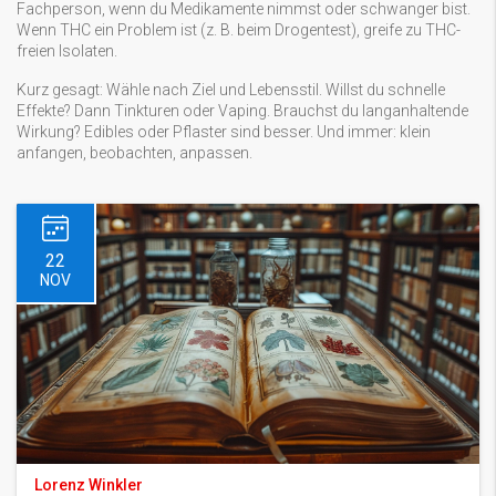
Fachperson, wenn du Medikamente nimmst oder schwanger bist.
Wenn THC ein Problem ist (z. B. beim Drogentest), greife zu THC-
freien Isolaten.
Kurz gesagt: Wähle nach Ziel und Lebensstil. Willst du schnelle
Effekte? Dann Tinkturen oder Vaping. Brauchst du langanhaltende
Wirkung? Edibles oder Pflaster sind besser. Und immer: klein
anfangen, beobachten, anpassen.
22
NOV
Lorenz Winkler