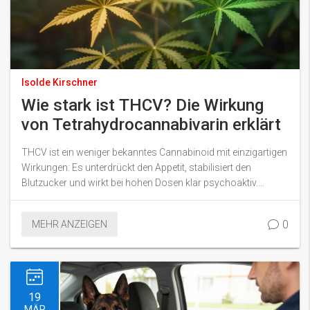
Isolde Kirschner
Wie stark ist THCV? Die Wirkung
von Tetrahydrocannabivarin erklärt
THCV ist ein weniger bekanntes Cannabinoid mit einzigartigen
Wirkungen: Es unterdrückt den Appetit, stabilisiert den
Blutzucker und wirkt bei hohen Dosen klar psychoaktiv.
Erfahre, wie stark es wirklich ist und wo es sich von CBD und
THC unterscheidet.
0
MEHR ANZEIGEN
19
MÄR