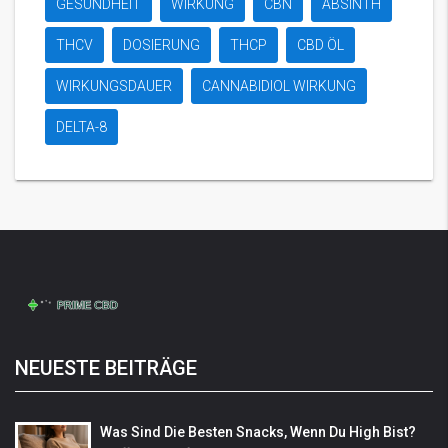
GESUNDHEIT
WIRKUNG
CBN
ABSINTH
THCV
DOSIERUNG
THCP
CBD ÖL
WIRKUNGSDAUER
CANNABIDIOL WIRKUNG
DELTA-8
NEUESTE BEITRÄGE
Was Sind Die Besten Snacks, Wenn Du High Bist?