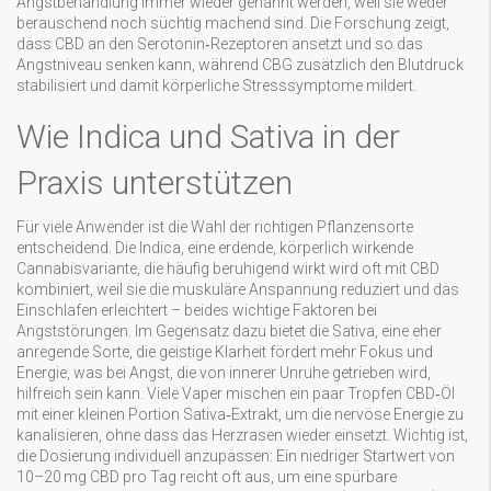
Angstbehandlung immer wieder genannt werden, weil sie weder
berauschend noch süchtig machend sind. Die Forschung zeigt,
dass CBD an den Serotonin‑Rezeptoren ansetzt und so das
Angstniveau senken kann, während CBG zusätzlich den Blutdruck
stabilisiert und damit körperliche Stresssymptome mildert.
Wie Indica und Sativa in der
Praxis unterstützen
Für viele Anwender ist die Wahl der richtigen Pflanzensorte
entscheidend. Die
Indica
,
eine erdende, körperlich wirkende
Cannabisvariante, die häufig beruhigend wirkt
wird oft mit CBD
kombiniert, weil sie die muskuläre Anspannung reduziert und das
Einschlafen erleichtert – beides wichtige Faktoren bei
Angststörungen. Im Gegensatz dazu bietet die
Sativa
,
eine eher
anregende Sorte, die geistige Klarheit fördert
mehr Fokus und
Energie, was bei Angst, die von innerer Unruhe getrieben wird,
hilfreich sein kann. Viele Vaper mischen ein paar Tropfen CBD‑Öl
mit einer kleinen Portion Sativa‑Extrakt, um die nervöse Energie zu
kanalisieren, ohne dass das Herzrasen wieder einsetzt. Wichtig ist,
die Dosierung individuell anzupassen: Ein niedriger Startwert von
10–20 mg CBD pro Tag reicht oft aus, um eine spürbare