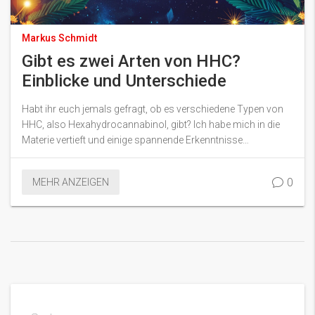
Markus Schmidt
Gibt es zwei Arten von HHC?
Einblicke und Unterschiede
Habt ihr euch jemals gefragt, ob es verschiedene Typen von
HHC, also Hexahydrocannabinol, gibt? Ich habe mich in die
Materie vertieft und einige spannende Erkenntnisse
gesammelt. In meinem neuesten Beitrag nehme ich euch mit
auf eine Entdeckungsreise durch die Welt der Cannabinoide.
0
MEHR ANZEIGEN
Wir schauen uns die unterschiedlichen Arten von HHC
genauer an und klären, wie sie sich in ihrer Wirkung und
Anwendung unterscheiden. Dieses Thema ist super
faszinierend und ich bin schon ganz gespannt darauf, mein
Wissen mit euch zu teilen!