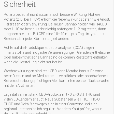
Sicherheit
Potenz bedeutet nicht automatisch bessere Wirkung. Höhere
Potenz (z. B. bei THCP) erhöht die Nebenwirkungsgefahr wie Angst,
Herzrasen oder Verwirrung. Bei neuen Cannabinoiden wie H4CBD
oder HHC solltest du sehr niedrig anfangen: 1–2 mg testen, dann
langsam steigern. Bei CBD sind 10–40 mg pro Tag ein typischer
Bereich, aber jeder Körper reagiert anders.
Achte auf die Produktquelle: Laboranalysen (COA) zeigen
Inhaltsstoffe und mögliche Verunreinigungen. Gerade synthetische
oder halbsynthetische Cannabinoide können Reststoffe enthalten,
wenn die Herstellung nicht sauber ist.
Wechselwirkungen sind real: CBD kann Metabolismus-Enzyme
beeinflussen und so Medikamente verstärken oder abschwächen.
Bei verschreibungspflichtigen Medikamenten besser Rücksprache
mit dem Arzt halten.
Legalität variiert stark: CBD-Produkte mit <0,2–0,3% THC sind in
vielen EU-Ländern erlaubt. Neue Substanzen wie HHC, HHC-O,
THCP und Delta-8 bewegen sich in einer Grauzone und sind
regional unterschiedlich reguliert. Vor dem Kauf prüfen, was in
deinem Bundesland erlaubt ist.