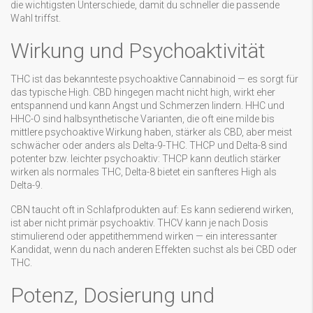
die wichtigsten Unterschiede, damit du schneller die passende
Wahl triffst.
Wirkung und Psychoaktivität
THC ist das bekannteste psychoaktive Cannabinoid — es sorgt für
das typische High. CBD hingegen macht nicht high, wirkt eher
entspannend und kann Angst und Schmerzen lindern. HHC und
HHC-O sind halbsynthetische Varianten, die oft eine milde bis
mittlere psychoaktive Wirkung haben, stärker als CBD, aber meist
schwächer oder anders als Delta-9-THC. THCP und Delta-8 sind
potenter bzw. leichter psychoaktiv: THCP kann deutlich stärker
wirken als normales THC, Delta-8 bietet ein sanfteres High als
Delta-9.
CBN taucht oft in Schlafprodukten auf: Es kann sedierend wirken,
ist aber nicht primär psychoaktiv. THCV kann je nach Dosis
stimulierend oder appetithemmend wirken — ein interessanter
Kandidat, wenn du nach anderen Effekten suchst als bei CBD oder
THC.
Potenz, Dosierung und