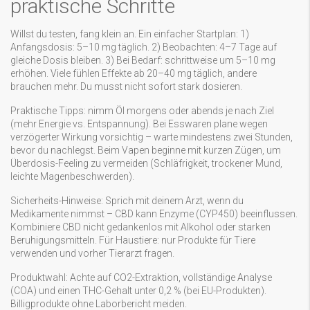
praktische Schritte
Willst du testen, fang klein an. Ein einfacher Startplan: 1)
Anfangsdosis: 5–10 mg täglich. 2) Beobachten: 4–7 Tage auf
gleiche Dosis bleiben. 3) Bei Bedarf: schrittweise um 5–10 mg
erhöhen. Viele fühlen Effekte ab 20–40 mg täglich, andere
brauchen mehr. Du musst nicht sofort stark dosieren.
Praktische Tipps: nimm Öl morgens oder abends je nach Ziel
(mehr Energie vs. Entspannung). Bei Esswaren plane wegen
verzögerter Wirkung vorsichtig – warte mindestens zwei Stunden,
bevor du nachlegst. Beim Vapen beginne mit kurzen Zügen, um
Überdosis-Feeling zu vermeiden (Schläfrigkeit, trockener Mund,
leichte Magenbeschwerden).
Sicherheits-Hinweise: Sprich mit deinem Arzt, wenn du
Medikamente nimmst – CBD kann Enzyme (CYP450) beeinflussen.
Kombiniere CBD nicht gedankenlos mit Alkohol oder starken
Beruhigungsmitteln. Für Haustiere: nur Produkte für Tiere
verwenden und vorher Tierarzt fragen.
Produktwahl: Achte auf CO2-Extraktion, vollständige Analyse
(COA) und einen THC-Gehalt unter 0,2 % (bei EU-Produkten).
Billigprodukte ohne Laborbericht meiden.