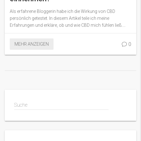
Als erfahrene Bloggerin habe ich die Wirkung von CBD
persönlich getestet. In diesem Artikel teile ich meine
Erfahrungen und erkläre, ob und wie CBD mich fühlen ließ.
Meine Erkenntnisse könnten diejenigen überraschen, die
überlegen, CBD auszuprobieren. Lassen Sie uns gemeinsam
0
MEHR ANZEIGEN
in die Welt von CBD eintauchen und entdecken, was es mit uns
macht.
Suche