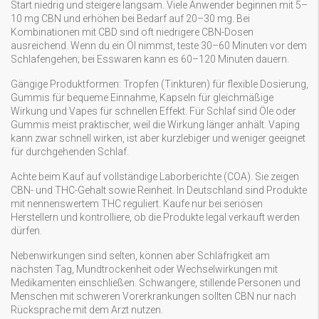
Start niedrig und steigere langsam. Viele Anwender beginnen mit 5–
10 mg CBN und erhöhen bei Bedarf auf 20–30 mg. Bei
Kombinationen mit CBD sind oft niedrigere CBN-Dosen
ausreichend. Wenn du ein Öl nimmst, teste 30–60 Minuten vor dem
Schlafengehen; bei Esswaren kann es 60–120 Minuten dauern.
Gängige Produktformen: Tropfen (Tinkturen) für flexible Dosierung,
Gummis für bequeme Einnahme, Kapseln für gleichmäßige
Wirkung und Vapes für schnellen Effekt. Für Schlaf sind Öle oder
Gummis meist praktischer, weil die Wirkung länger anhält. Vaping
kann zwar schnell wirken, ist aber kurzlebiger und weniger geeignet
für durchgehenden Schlaf.
Achte beim Kauf auf vollständige Laborberichte (COA). Sie zeigen
CBN- und THC-Gehalt sowie Reinheit. In Deutschland sind Produkte
mit nennenswertem THC reguliert. Kaufe nur bei seriösen
Herstellern und kontrolliere, ob die Produkte legal verkauft werden
dürfen.
Nebenwirkungen sind selten, können aber Schläfrigkeit am
nächsten Tag, Mundtrockenheit oder Wechselwirkungen mit
Medikamenten einschließen. Schwangere, stillende Personen und
Menschen mit schweren Vorerkrankungen sollten CBN nur nach
Rücksprache mit dem Arzt nutzen.