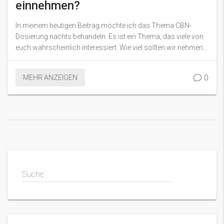
einnehmen?
In meinem heutigen Beitrag möchte ich das Thema CBN-
Dosierung nachts behandeln. Es ist ein Thema, das viele von
euch wahrscheinlich interessiert. Wie viel sollten wir nehmen,
um sicherzustellen, dass wir die bestmögliche Nachtruhe
haben? Es kann verwirrend sein, wie viel man nehmen sollte,
0
MEHR ANZEIGEN
vor allem wenn es um so etwas Wichtiges wie unseren Schlaf
geht. Lasst mich euch in diesem Beitrag detailliert darüber
informieren.
Suche