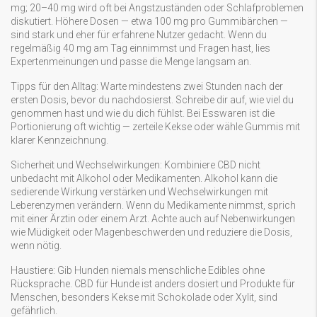
mg; 20–40 mg wird oft bei Angstzuständen oder Schlafproblemen
diskutiert. Höhere Dosen — etwa 100 mg pro Gummibärchen —
sind stark und eher für erfahrene Nutzer gedacht. Wenn du
regelmäßig 40 mg am Tag einnimmst und Fragen hast, lies
Expertenmeinungen und passe die Menge langsam an.
Tipps für den Alltag: Warte mindestens zwei Stunden nach der
ersten Dosis, bevor du nachdosierst. Schreibe dir auf, wie viel du
genommen hast und wie du dich fühlst. Bei Esswaren ist die
Portionierung oft wichtig — zerteile Kekse oder wähle Gummis mit
klarer Kennzeichnung.
Sicherheit und Wechselwirkungen: Kombiniere CBD nicht
unbedacht mit Alkohol oder Medikamenten. Alkohol kann die
sedierende Wirkung verstärken und Wechselwirkungen mit
Leberenzymen verändern. Wenn du Medikamente nimmst, sprich
mit einer Ärztin oder einem Arzt. Achte auch auf Nebenwirkungen
wie Müdigkeit oder Magenbeschwerden und reduziere die Dosis,
wenn nötig.
Haustiere: Gib Hunden niemals menschliche Edibles ohne
Rücksprache. CBD für Hunde ist anders dosiert und Produkte für
Menschen, besonders Kekse mit Schokolade oder Xylit, sind
gefährlich.