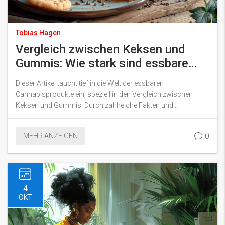
Tobias Hagen
Vergleich zwischen Keksen und
Gummis: Wie stark sind essbare
Cannabisprodukte wirklich?
Dieser Artikel taucht tief in die Welt der essbaren
Cannabisprodukte ein, speziell in den Vergleich zwischen
Keksen und Gummis. Durch zahlreiche Fakten und
Expertenmeinungen wird untersucht, wieso die Wirkung von
essbaren Cannabisprodukten von so vielen Faktoren
0
MEHR ANZEIGEN
abhängen kann, und ob Kekse wirklich stärker als Gummis
sind oder nicht. Leser erhalten auch nützliche Tipps zum
verantwortungsvollen Genuss dieser Produkte.
4
OKT