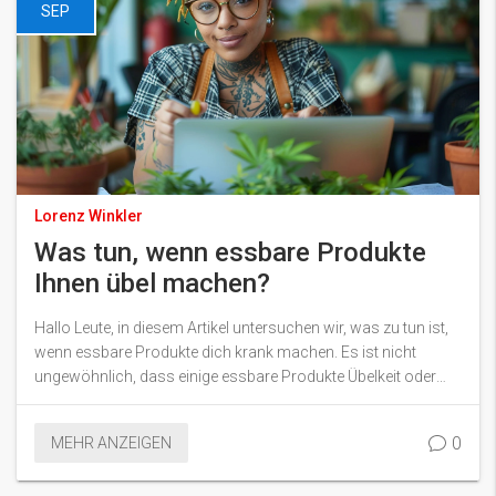
SEP
Lorenz Winkler
Was tun, wenn essbare Produkte
Ihnen übel machen?
Hallo Leute, in diesem Artikel untersuchen wir, was zu tun ist,
wenn essbare Produkte dich krank machen. Es ist nicht
ungewöhnlich, dass einige essbare Produkte Übelkeit oder
andere gesundheitliche Probleme verursachen können. Wir
werden diskutieren, was du tun kannst, um solche Situationen
0
MEHR ANZEIGEN
zu vermeiden und wir bieten Lösungen, falls du dich unwohl
fühlst. Gesundheit ist wichtig, also bleib dran, um mehr zu