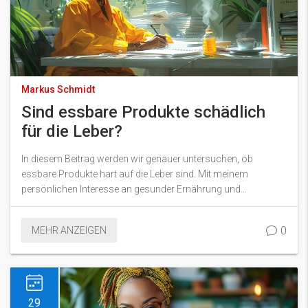
Markus Schmidt
Sind essbare Produkte schädlich
für die Leber?
In diesem Beitrag werden wir genauer untersuchen, ob
essbare Produkte hart auf die Leber sind. Mit meinem
persönlichen Interesse an gesunder Ernährung und
Lebergesundheit, möchte ich mit euch einige
wissenschaftliche Perspektiven und aktuelle Studien zu
0
MEHR ANZEIGEN
diesem Thema teilen. Ein tiefes Verständnis darüber, wie diese
essbaren Produkte unsere Leber beeinflussen, könnte auf
lange Sicht sehr nützlich sein. Zusammen können wir lernen
und gesündere Entscheidungen treffen.
29