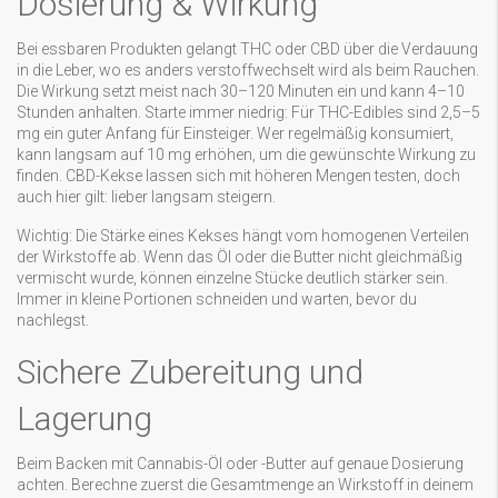
Dosierung & Wirkung
Bei essbaren Produkten gelangt THC oder CBD über die Verdauung
in die Leber, wo es anders verstoffwechselt wird als beim Rauchen.
Die Wirkung setzt meist nach 30–120 Minuten ein und kann 4–10
Stunden anhalten. Starte immer niedrig: Für THC-Edibles sind 2,5–5
mg ein guter Anfang für Einsteiger. Wer regelmäßig konsumiert,
kann langsam auf 10 mg erhöhen, um die gewünschte Wirkung zu
finden. CBD-Kekse lassen sich mit höheren Mengen testen, doch
auch hier gilt: lieber langsam steigern.
Wichtig: Die Stärke eines Kekses hängt vom homogenen Verteilen
der Wirkstoffe ab. Wenn das Öl oder die Butter nicht gleichmäßig
vermischt wurde, können einzelne Stücke deutlich stärker sein.
Immer in kleine Portionen schneiden und warten, bevor du
nachlegst.
Sichere Zubereitung und
Lagerung
Beim Backen mit Cannabis-Öl oder -Butter auf genaue Dosierung
achten. Berechne zuerst die Gesamtmenge an Wirkstoff in deinem