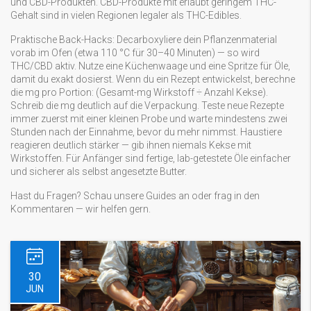
und CBD-Produkten. CBD-Produkte mit erlaubt geringem THC-
Gehalt sind in vielen Regionen legaler als THC-Edibles.
Praktische Back-Hacks: Decarboxyliere dein Pflanzenmaterial
vorab im Ofen (etwa 110 °C für 30–40 Minuten) — so wird
THC/CBD aktiv. Nutze eine Küchenwaage und eine Spritze für Öle,
damit du exakt dosierst. Wenn du ein Rezept entwickelst, berechne
die mg pro Portion: (Gesamt-mg Wirkstoff ÷ Anzahl Kekse).
Schreib die mg deutlich auf die Verpackung. Teste neue Rezepte
immer zuerst mit einer kleinen Probe und warte mindestens zwei
Stunden nach der Einnahme, bevor du mehr nimmst. Haustiere
reagieren deutlich stärker — gib ihnen niemals Kekse mit
Wirkstoffen. Für Anfänger sind fertige, lab-getestete Öle einfacher
und sicherer als selbst angesetzte Butter.
Hast du Fragen? Schau unsere Guides an oder frag in den
Kommentaren — wir helfen gern.
30
JUN