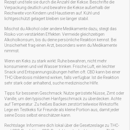
Rezept und teile sie durch die Anzahl der Kekse. Beschrifte die
Verpackung deutlich und bewahre die Kekse außerhalb der
Reichweite von Kindern und Haustieren auf. Kühl und
lichtgeschützt gelagert bleiben sie länger stabil.
Mischst du Alkohol oder andere Medikamente dazu, steigt das
Risiko von verstärkten Effekten. Vermeide gleichzeitigen
Alkoholkonsum, bis du deine persönliche Reaktion kennst. Bei
Unsicherheit frag einen Arzt, besonders wenn du Medikamente
nimmst.
Wenn ein Keks zu stark wirkt: Ruhe bewahren, nicht mehr
konsumieren und viel Wasser trinken. Frische Luft, ein leichter
Snack und Entspannungsübungen helfen oft. CBD kann bei einer
THC-Überdosis mildernd wirken, falls verfügbar. Ist die Reaktion
sehr stark oder anhaltend, suche medizinische Hilfe.
Tipps für besseren Geschmack: Nutze geröstete Nüsse, Zimt oder
Vanille, um den typischen Hanfgeschmack zu überdecken. Achte
auf Temperatur: Zu heißes Backen zerstört teilweise Wirkstoffe.
Lege ein Testkeks für Freunde als kleine Portion aus, damit jeder
seine Dosis selbst einschätzen kann.
Rechtslage: Informiere dich lokal über die Gesetzeslage zu THC-