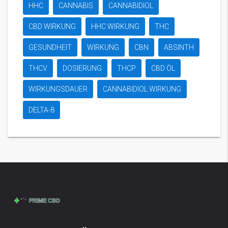
HHC
CANNABIS
CANNABIDIOL
CBD WIRKUNG
HHC WIRKUNG
THC
GESUNDHEIT
WIRKUNG
CBN
ABSINTH
THCV
DOSIERUNG
THCP
CBD ÖL
WIRKUNGSDAUER
CANNABIDIOL WIRKUNG
DELTA-8