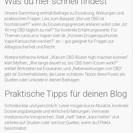
Was du hier schnell findest
Unsere Sammlung enthält Beiträge zu Dosierung, Wirkungen und
praktischen Fragen. Lies zum Beispiel „Wie viel CBD ist
hochdosiert?“ wenn du Dosierungsgrenzen erklären willst oder „Ist
40 mg CBD täglich zu viel?“ für konkrete Erfahrungswerte. Für
Themen rund ums Vapen sieh dir „Können Drogenspürhunde
Vape-Kartuschen riechen?“ an – gut geeignet für Fragen zur
Alltagssicherheit und Recht.
Weitere hilfreiche Artikel: „Warum CBD-Blüten high machen können“
klärt Mythen, „Wie lange dauert es, bis CBD beim Essen wirkt?“
erklärt Wirkzeiten bei Esswaren, und „Nebenwirkungen von CBD“
gibt dir Sicherheitstexte, die Leser schätzen. Nutze diese Posts als
Quellen oder Linkziele in deinen Beiträgen.
Praktische Tipps für deinen Blog
Schreibe klar und persönlich: Leser mögen kurze Absätze, konkrete
Dosierungsbeispiele und ehrliche Erfahrungen. Vermeide
medizinische Versprechen. Statt „heilt“ lieber „kann helfen“ und
verlinke auf Studien oder seriöse Quellen, wenn du Effekte
beschreibst.