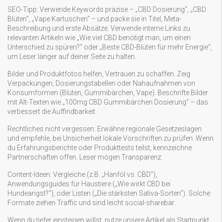
SEO-Tipp: Verwende Keywords präzise – „CBD Dosierung“, „CBD
Blüten“, „Vape Kartuschen“ – und packe sie in Titel, Meta-
Beschreibung und erste Absätze. Verwende interne Links zu
relevanten Artikeln wie „Wie viel CBD benötigt man, um einen
Unterschied zu spüren?“ oder „Beste CBD-Blüten für mehr Energie“,
um Leser länger auf deiner Seite zu halten.
Bilder und Produktfotos helfen, Vertrauen zu schaffen. Zeig
Verpackungen, Dosierungstabellen oder Nahaufnahmen von
Konsumformen (Blüten, Gummibärchen, Vape). Beschrifte Bilder
mit Alt-Texten wie „100mg CBD Gummibärchen Dosierung“ – das
verbessert die Auffindbarkeit.
Rechtliches nicht vergessen: Erwähne regionale Gesetzeslagen
und empfehle, bei Unsicherheit lokale Vorschriften zu prüfen. Wenn
du Erfahrungsberichte oder Produkttests teilst, kennzeichne
Partnerschaften offen. Leser mögen Transparenz.
Content-Ideen: Vergleiche (z.B. „Hanföl vs. CBD“),
Anwendungsguides für Haustiere („Wie wirkt CBD bei
Hundeangst?“), oder Listen („Die stärksten Sativa-Sorten“). Solche
Formate ziehen Traffic und sind leicht social-sharebar.
Wenn du tiefer einsteigen willst, nutze unsere Artikel als Startpunkt