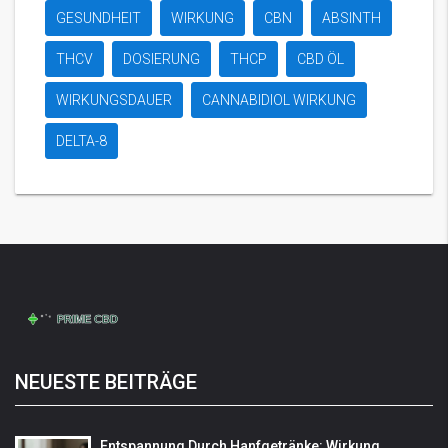
GESUNDHEIT
WIRKUNG
CBN
ABSINTH
THCV
DOSIERUNG
THCP
CBD ÖL
WIRKUNGSDAUER
CANNABIDIOL WIRKUNG
DELTA-8
NEUESTE BEITRÄGE
Entspannung Durch Hanfgetränke: Wirkung,