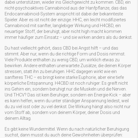
dabei unterstützen, wieder ins Gleichgewicht zu kommen.
CBD
,
ein
nicht-psychoaktives Cannabinoid aus der Hanfpflanze, das das
Endocannabinoid-System anspricht
ist dabei der bekannteste
Spieler. Aber es ist nicht der einzige.
HHC
,
ein leicht modifiziertes
Cannabinoid mit sanfter, langlebiger Wirkung
und
H4CBD
,
ein
neuartiger Stoff, der beruhigt, aber nicht high macht
kommen
immer häufiger zum Einsatz – und sie wirken anders als du denkst.
Du hast vielleicht gehört, dass CBD bei Angst hilft – und das
stimmt. Aber nur, wenn du die richtige Form und Dosis nimmst.
Viele Produkte enthalten zu wenig CBD, um wirklich etwas zu
bewirken. Andere enthalten unerwartete Zusätze, die deinen Körper
stressen, statt ihn zu beruhigen. HHC dagegen wirkt wie ein
sanfteres THC – es bringt keine starke Euphorie, aber eine tiefe
körperliche Entspannung. H4CBD ist noch ruhiger: Es greift nicht
ins Gehirn ein, sondern beruhigt nur die Muskeln und die Nerven.
Und THCV? Das ist kein Beruhiger, sondern ein Energie-Kick – aber
es kann helfen, wenn du unter ständiger Anspannung leidest, weil
du zu viel isst oder zu viel denkst. Die Wirkung hängt also nicht nur
vom Stoff ab, sondern von deinem Körper, deiner Dosis und
deinem Alltag.
Es gibt keine Wundermittel. Wenn du nach natürlicher Beruhigung
suchst, dann musst du auch deine Gewohnheiten überprüfen: