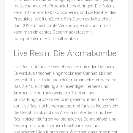
maßgeschneiderte Produkte hervorbringen. Die Potenz
kann mit der von BHO konkurrieren, und die Reinheit des
Produktes ist oft unübertroffen. Durch die Möglichkeit,
das CO2 auf bestimmte Verbindungen abzustimmen,
kann man ein echtes Geschmacksfest mit
hochpotentem THC-Gehalt zaubern.
Live Resin: Die Aromabombe
Live Resin ist für die Feinschmecker unter den Dabbers.
Es wird aus frischen, ungetrockneten Cannabisblüten
hergestellt, die direkt nach der Ernte eingefroren werden.
Das Ziel? Die Erhaltung aller lebendigen Terpene und
Aromen, die normalerweise im Trocken- und
Aushärtungsprozess verloren gehen würden. Die Potenz
von Live Resin ist hervorragend, und für viele Nutzer steht
der Geschmack und das Aroma im Vordergrund. Live
Resin bietet häufig ein vollständigeres Cannabinoid- und
Terpenprofil, was zu einem facettenreichen und
nuancierten High führen kann. Wer sagt, dass man nicht