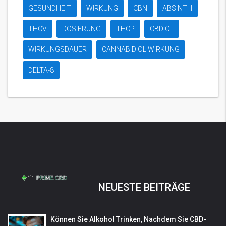
GESUNDHEIT
WIRKUNG
CBN
ABSINTH
THCV
DOSIERUNG
THCP
CBD ÖL
WIRKUNGSDAUER
CANNABIDIOL WIRKUNG
DELTA-8
NEUESTE BEITRÄGE
Können Sie Alkohol Trinken, Nachdem Sie CBD-