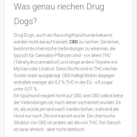
Was genau riechen Drug
Dogs?
Drug Dogs, auch als Rauschgiftspürhunde bekannt,
werden nicht darauf trainiert,
CBD
zu riechen. Sie lernen,
bestimmte chemische Verbindungen zu erkennen, die
typisch für Cannabis-Pflanzen sind - vor allem
THC
(Tetrahydrocannabinol) und einige andere Terpene wie
Myrcen oder Linalool. Diese Stoffe sind in THC-reichen
Sorten stark ausgeprägt. CBD-haltige Blüten dagegen
enthalten weniger als 0,2 % THC in der EU - oft sogar
unter 0,01 %.
Ein Spürhund reagiert nicht auf CBD, weil CBD selbst keine
der Verbindungen ist, nach denen sie trainiert wurden. Es
ist, als würde jemand nach Vanille riechen, während der
Hund nur nach Zitrone trainiert wurde. Die chemische
Struktur von CBD ist anders als die von THC. Der Geruch
ist zwar ähnlich - aber nicht identisch.