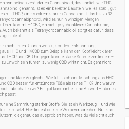
ein synthetisch verändertes Cannabinoid, das ähnlich wie THC
annabinol
genannt, ist es ein beliebter Baustein, weil es stabil, gut
d es mit
THCP
,
einem extrem starken Cannabinoid, das bis zu 33-
trahydrocannabiphorol
, wird es nur in winzigen Mengen
bar. Dazu kommt
H4CBD
,
ein nicht-psychoaktives Cannabinoid,
n
. Auch bekannt als
Tetrahydrocannabidiol
, sorgt es dafür, dass
ogen bleibt.
hen nicht einen Rausch wollen, sondern Entspannung,
 aus HHC und H4CBD zum Beispiel kann den Kopf leicht klären,
 aus THCP und CBD hingegen könnte starke Schmerzen lindern –
 zu Unwohlsein führen, zu wenig CBD wirkt nicht. Es geht nicht
ungen und klare Vergleiche: Wie fühlt sich eine Mischung aus HHC-
und CBD besser für entzündete Füße als reines THC? Und warum
ht abschalten will? Es gibt keine einheitliche Antwort – aber es
ich passt.
nur eine Sammlung starker Stoffe. Sie ist ein Werkzeug – und wie
du sie einsetzt. Hier findest du keine Werbeversprechen. Nur klare
tzern, die genau das ausprobiert haben, was du vielleicht auch