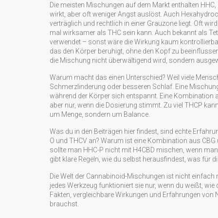
Die meisten Mischungen auf dem Markt enthalten
HHC
,
wirkt, aber oft weniger Angst auslöst
. Auch
Hexahydroc
verträglich und rechtlich in einer Grauzone liegt. Oft wir
mal wirksamer als THC sein kann
. Auch bekannt als
Te
verwendet – sonst wäre die Wirkung kaum kontrollier
das den Körper beruhigt, ohne den Kopf zu beeinflusse
die Mischung nicht überwältigend wird, sondern ausgew
Warum macht das einen Unterschied? Weil viele Mensc
Schmerzlinderung oder besseren Schlaf. Eine Mischung
während der Körper sich entspannt. Eine Kombination
aber nur, wenn die Dosierung stimmt. Zu viel THCP kann
um Menge, sondern um Balance.
Was du in den Beiträgen hier findest, sind echte Erfahr
O und THCV an? Warum ist eine Kombination aus CBG 
sollte man HHC-P nicht mit H4CBD mischen, wenn man nic
gibt klare Regeln, wie du selbst herausfindest, was für d
Die Welt der Cannabinoid-Mischungen ist nicht einfach 
jedes Werkzeug funktioniert sie nur, wenn du weißt, wie 
Fakten, vergleichbare Wirkungen und Erfahrungen von Nu
brauchst.