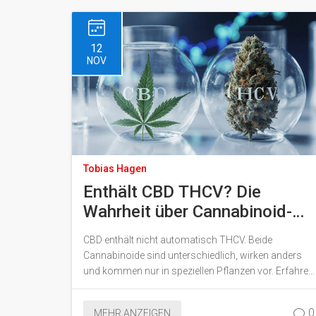
12
NOV
Tobias Hagen
Enthält CBD THCV? Die
Wahrheit über Cannabinoid-
Mischungen
CBD enthält nicht automatisch THCV. Beide
Cannabinoide sind unterschiedlich, wirken anders
und kommen nur in speziellen Pflanzen vor. Erfahre,
wie du THCV erkennst, warum es in Deutschland
rechtlich riskant ist und ob du es überhaupt
0
MEHR ANZEIGEN