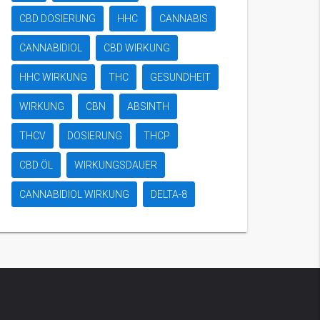
CBD DOSIERUNG
HHC
CANNABIS
CANNABIDIOL
CBD WIRKUNG
HHC WIRKUNG
THC
GESUNDHEIT
WIRKUNG
CBN
ABSINTH
THCV
DOSIERUNG
THCP
CBD ÖL
WIRKUNGSDAUER
CANNABIDIOL WIRKUNG
DELTA-8