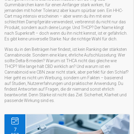
Gummibärchen kann für einen Anfänger stark wirken, für
jemanden mit hoher Toleranz aber kaum spürbar sein. Ein HHC-
Cart mag intensiv erscheinen – aber wenn du ihn mit einer
schlechten Dampfgeräte verwendest, verbrennst du nicht nur das
Produkt, sondern auch deine Lunge. Und THCP? Der Name klingt
nach Superkraft – doch wenn du ihn nicht kennst, ist er gefährlich.
Es gibt keine universelle Starke. Nur die richtige Wahl für dich.
Was du in den Beiträgen hier findest, ist kein Ranking der stärksten
Cannabinoide. Sondern eine klare, ehrliche Aufschlüsselung: Wer
sollte Delta-8 meiden? Warum ist THCA nicht das gleiche wie
THCP? Wie lange hält CBD wirklich an? Und warum ist ein
Cannabinoid wie CBN zwar nicht stark, aber perfekt für den Schlaf?
Hier geht es nicht um Werbung, sondern um Fakten – basierend
auf Studien, Nutzererfahrungen und praktischer Anwendung. Du
findest Antworten auf Fragen, die dir niemand sonst ehrlich
beantwortet. Denn Stärke ist nicht das Ziel. Sicherheit, Klarheit und
passende Wirkung sind es.
7