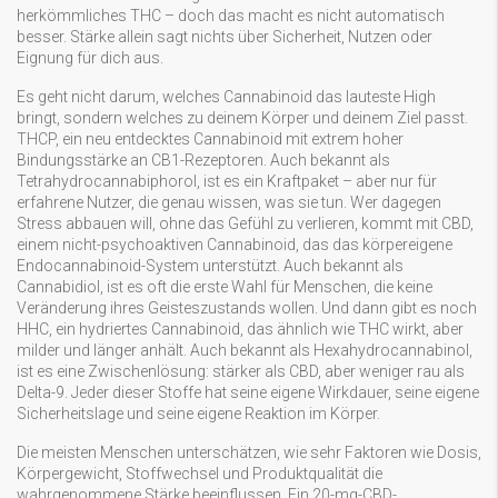
herkömmliches THC – doch das macht es nicht automatisch
besser. Stärke allein sagt nichts über Sicherheit, Nutzen oder
Eignung für dich aus.
Es geht nicht darum, welches Cannabinoid das lauteste High
bringt, sondern welches zu deinem Körper und deinem Ziel passt.
THCP
,
ein neu entdecktes Cannabinoid mit extrem hoher
Bindungsstärke an CB1-Rezeptoren
. Auch bekannt als
Tetrahydrocannabiphorol
, ist es ein Kraftpaket – aber nur für
erfahrene Nutzer, die genau wissen, was sie tun.
Wer dagegen
Stress abbauen will, ohne das Gefühl zu verlieren, kommt mit
CBD
,
einem nicht-psychoaktiven Cannabinoid, das das körpereigene
Endocannabinoid-System unterstützt
. Auch bekannt als
Cannabidiol
, ist es oft die erste Wahl für Menschen, die keine
Veränderung ihres Geisteszustands wollen.
Und dann gibt es noch
HHC
,
ein hydriertes Cannabinoid, das ähnlich wie THC wirkt, aber
milder und länger anhält
. Auch bekannt als
Hexahydrocannabinol
,
ist es eine Zwischenlösung: stärker als CBD, aber weniger rau als
Delta-9.
Jeder dieser Stoffe hat seine eigene Wirkdauer, seine eigene
Sicherheitslage und seine eigene Reaktion im Körper.
Die meisten Menschen unterschätzen, wie sehr Faktoren wie Dosis,
Körpergewicht, Stoffwechsel und Produktqualität die
wahrgenommene Stärke beeinflussen. Ein 20-mg-CBD-