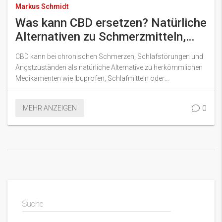
Markus Schmidt
Was kann CBD ersetzen? Natürliche
Alternativen zu Schmerzmitteln,
Schlafhilfen und
CBD kann bei chronischen Schmerzen, Schlafstörungen und
Angstmedikamenten
Angstzuständen als natürliche Alternative zu herkömmlichen
Medikamenten wie Ibuprofen, Schlafmitteln oder
Antidepressiva dienen - ohne Abhängigkeitsrisiko und mit
weniger Nebenwirkungen.
0
MEHR ANZEIGEN
Suche