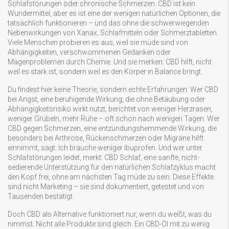
Schlafstörungen oder chronische Schmerzen.
CBD ist kein
Wundermittel, aber es ist eine der wenigen natürlichen Optionen, die
tatsächlich funktionieren – und das ohne die schwerwiegenden
Nebenwirkungen von Xanax, Schlafmitteln oder Schmerztabletten.
Viele Menschen probieren es aus, weil sie müde sind von
Abhängigkeiten, verschwommenen Gedanken oder
Magenproblemen durch Chemie. Und sie merken: CBD hilft, nicht
weil es stark ist, sondern weil es den Körper in Balance bringt.
Du findest hier keine Theorie, sondern echte Erfahrungen: Wer
CBD
bei Angst
,
eine beruhigende Wirkung, die ohne Betäubung oder
Abhängigkeitsrisiko wirkt
nutzt, berichtet von weniger Herzrasen,
weniger Grübeln, mehr Ruhe – oft schon nach wenigen Tagen. Wer
CBD gegen Schmerzen
,
eine entzündungshemmende Wirkung, die
besonders bei Arthrose, Rückenschmerzen oder Migräne hilft
einnimmt, sagt: Ich brauche weniger Ibuprofen. Und wer unter
Schlafstörungen leidet, merkt:
CBD Schlaf
,
eine sanfte, nicht-
sedierende Unterstützung für den natürlichen Schlafzyklus
macht
den Kopf frei, ohne am nächsten Tag müde zu sein. Diese Effekte
sind nicht Marketing – sie sind dokumentiert, getestet und von
Tausenden bestätigt.
Doch CBD als Alternative funktioniert nur, wenn du weißt, was du
nimmst. Nicht alle Produkte sind gleich. Ein CBD-Öl mit zu wenig