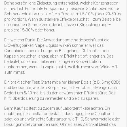
Deine persönliche Zielsetzung entscheidet, welche Konzentration
sinnvoll ist. Für leichte Entspannung, besserer Schlaf oder leichte
Schmerzreduktion reicht oft ein Produkt mit 5‑10 % (oder 20‑50 mg
pro Portion). Wenn du stärkere Effekte brauchst – zum Beispiel bei
chronischen Schmerzen oder intensiverer Stresslinderung –
probiere 15‑30 % oder höher.
Ein weiterer Punkt: Die Anwendungsmethode beeinflusst die
Bioverfügbarkeit. Vape‑Liquids wirken schneller, weil das
Cannabidiol über die Lunge ins Blut gelangt. Öl‑Tropfen oder
Kapseln brauchen länger, aber ihr Effekt hält oft länger an. Das
bedeutet, du kannst mit einer niedrigeren Konzentration
auskommen, wenn du vaping nutzt, weil du mehr vom Wirkstoff
aufnimmst.
Ein praktischer Test: Starte mit einer kleinen Dosis (z. B. 5 mg CBD)
und beobachte, wie dein Körper reagiert. Erhöhe die Menge nach
Bedarf um 5‑10 mg, bis du den gewünschten Effekt spürst. Das
hilft, Überdosierung zu vermeiden und Geld zu sparen.
Beim Kauf solltest du zudem auf Laborzertifikate achten. Ein
unabhängiges Testlabor bestätigt das angegebene Gehalt und
zeigt, ob unerwünschte Substanzen wie THC, Schwermetalle oder
Lösungsmittel vorhanden sind. Ohne dieses Zertifikat bleibt das