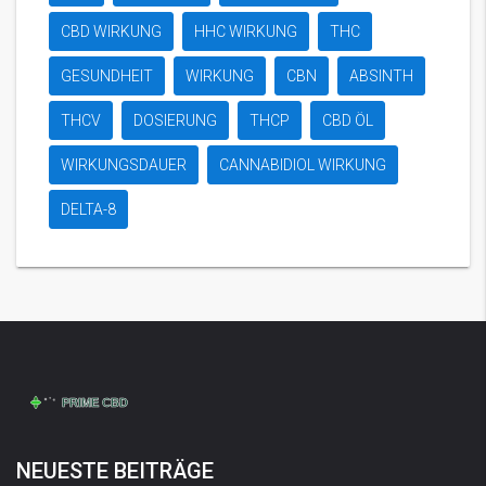
CBD WIRKUNG
HHC WIRKUNG
THC
GESUNDHEIT
WIRKUNG
CBN
ABSINTH
THCV
DOSIERUNG
THCP
CBD ÖL
WIRKUNGSDAUER
CANNABIDIOL WIRKUNG
DELTA-8
NEUESTE BEITRÄGE