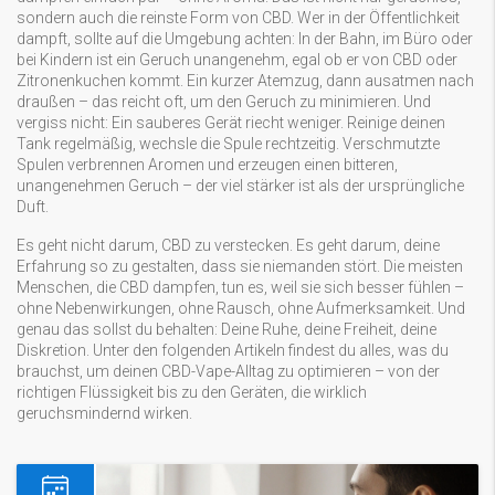
sondern auch die reinste Form von CBD. Wer in der Öffentlichkeit
dampft, sollte auf die Umgebung achten: In der Bahn, im Büro oder
bei Kindern ist ein Geruch unangenehm, egal ob er von CBD oder
Zitronenkuchen kommt. Ein kurzer Atemzug, dann ausatmen nach
draußen – das reicht oft, um den Geruch zu minimieren. Und
vergiss nicht: Ein sauberes Gerät riecht weniger. Reinige deinen
Tank regelmäßig, wechsle die Spule rechtzeitig. Verschmutzte
Spulen verbrennen Aromen und erzeugen einen bitteren,
unangenehmen Geruch – der viel stärker ist als der ursprüngliche
Duft.
Es geht nicht darum, CBD zu verstecken. Es geht darum, deine
Erfahrung so zu gestalten, dass sie niemanden stört. Die meisten
Menschen, die CBD dampfen, tun es, weil sie sich besser fühlen –
ohne Nebenwirkungen, ohne Rausch, ohne Aufmerksamkeit. Und
genau das sollst du behalten: Deine Ruhe, deine Freiheit, deine
Diskretion. Unter den folgenden Artikeln findest du alles, was du
brauchst, um deinen CBD-Vape-Alltag zu optimieren – von der
richtigen Flüssigkeit bis zu den Geräten, die wirklich
geruchsmindernd wirken.