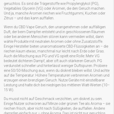
geruchlos. Es sind die Trägerstoffe wie Propylenglykol (PG),
Vegetables Glycerin (VG) oder Aromen, die den Geruch machen.
Und ja, manche Aromen riechen wie Fruchtgummi, Kuchen oder
Zitrus – und das kann auffallen.
Wenn du
CBD Vape Geruch
,
den unangenehmen oder auffälligen
Duft, der beim Dampfen entsteht und in geschlossenen Räumen
oder bei anderen Menschen stören kann
vermeiden willst, dann
wähle Produkte mit neutralen Aromen oder ohne Zusatzstoffe.
Einige Hersteller bieten unaromatisierte CBD-Flüssigkeiten an – die
riechen kaum etwas, manchmal nur leicht nach Erde oder Gras.
Auch die Mischung aus PG und VG spielt eine Rolle: Mehr VG
bedeutet dichteren Dampf, aber oft auch stärkeren Geruch. PG
verdunstet schneller und hinterlässt weniger Duftspuren. Probiere
eine 50/50-Mischung aus, wenn du diskret bleiben willst. Und achte
auf die Temperatur: Höhere Temperaturen verbrennen Aromen und
erzeugen einen brenzligen Geruch. Nutze Geräte mit einstellbarer
Leistung und halte dich bei niedrigen bis mittleren Watt-Werten (10–
15 W).
Du musst nicht auf Geschmack verzichten, um diskret zu sein.
Einige Nutzer schwören auf Minze oder grünen Tee als Aroma – sie
riechen frisch, aber nicht nach Süßigkeiten, die auffallen. Andere
dampfen einfach pur – ohne Aroma. Das ist nicht nur geruchlos,