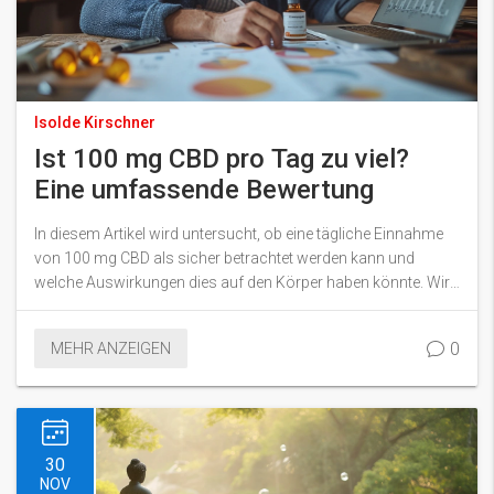
Isolde Kirschner
Ist 100 mg CBD pro Tag zu viel?
Eine umfassende Bewertung
In diesem Artikel wird untersucht, ob eine tägliche Einnahme
von 100 mg CBD als sicher betrachtet werden kann und
welche Auswirkungen dies auf den Körper haben könnte. Wir
werden uns die aktuellen Forschungsergebnisse ansehen, wie
CBD funktioniert, und praktische Ratschläge bieten, um die
0
MEHR ANZEIGEN
richtige Dosierung für Ihre Bedürfnisse zu finden. Ob Sie ein
Langzeitnutzer oder neu bei CBD sind, dieser Leitfaden wird
Ihnen helfen, übermäßige Mengen zu vermeiden und das
Beste aus Ihrer CBD-Erfahrung herauszuholen.
30
NOV