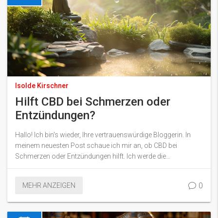
Isolde Kirschner
Hilft CBD bei Schmerzen oder
Entzündungen?
Hallo! Ich bin's wieder, Ihre vertrauenswürdige Bloggerin. In
meinem neuesten Post schaue ich mir an, ob CBD bei
Schmerzen oder Entzündungen hilft. Ich werde die
entzündungshemmenden Eigenschaften von CBD und wie es
als natürliche Schmerzlinderung fungiert, untersuchen.
0
MEHR ANZEIGEN
Erfahren Sie mehr darüber, wie dieser unglaubliche Wirkstoff
Ihre Schmerzen lindern könnte. Ich freue mich darauf, meine
Erkenntnisse mit Ihnen zu teilen!