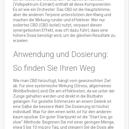
(Vollspektrum-Extrakt) enthält all diese Komponenten.
Es ist wie ein Orchester: Das CBD ist die Hauptstimme,
aber die anderen Terpene unterstützen den Klang und
machen die Wirkung runder und effektiver. Wer nur
isoliertes CBD (CBD-Isolat) nutzt, verpasst diesen
synergetischen Effekt, was oft dazu führt, dass eine
höhere Dosis benötigt wird, um die gleichen Resultate zu
erzielen.
Anwendung und Dosierung:
So finden Sie Ihren Weg
Wie man CBD hinzufügt, hängt vom gewünschten Ziel
ab. Für eine systemische Wirkung (Stress, allgemeines
Wohlbefinden) sind Öle am effektivsten, da sie unter der
Zunge gehalten werden und direkt in die Blutbahn
gelangen. Für gezielte Schmerzen an einem Gelenk ist
eine Salbe die bessere Wahl. Die Dosierung ist höchst
individuell. Was für den einen wirkt, ist für den anderen
kaum spürbar. Ein guter Startpunkt ist die "Start low, go
slow"-Methode. Beginnen Sie mit einer geringen Menge,
etwa 5 bis 10 mg pro Tag, und steigern Sie die Dosis alle