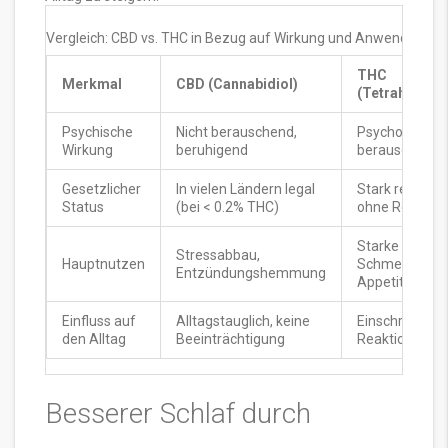
Vergleich: CBD vs. THC in Bezug auf Wirkung und Anwendung
THC
Merkmal
CBD (Cannabidiol)
(Tetrahydroc
Psychische
Nicht berauschend,
Psychoaktiv,
Wirkung
beruhigend
berauschend
Gesetzlicher
In vielen Ländern legal
Stark reguliert 
Status
(bei < 0.2% THC)
ohne Rezept
Starke
Stressabbau,
Hauptnutzen
Schmerzlinde
Entzündungshemmung
Appetitanreg
Einfluss auf
Alltagstauglich, keine
Einschränkung
den Alltag
Beeinträchtigung
Reaktionsfähi
Besserer Schlaf durch