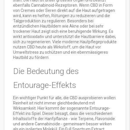
statt. Die Haut ist unser grösstes Organ und besitzt
ebenfalls Cannabinoid-Rezeptoren. Wenn CBD in Form
von Cremes oder Seren direkt auf die Haut aufgetragen
wird, kann es helfen, Rötungen zu reduzieren und die
Talgproduktion zu regulieren. Besonders bei
entzündlichen Hautbildern wie Akne oder bei sehr
trockener Haut zeigt sich eine beruhigende Wirkung. Es
wirkt antioxidativ und unterstützt die Hautbarriere dabei,
sich zu regenerieren. Viele moderne Hautpflegeprodukte
nutzen CBD heute als Wirkstoff, um die Haut vor
Umweltstress zu schützen und ein ebenmässigeres
Hautbild zu fördern.
Die Bedeutung des
Entourage-Effekts
Ein wichtiger Punkt für alle, die CBD ausprobieren wollen:
Reinheit ist nicht immer gleichbedeutend mit
Wirksamkeit. Hier kommt der sogenannte
Entourage-
Effekt
ins Spiel. Dieser besagt, dass die verschiedenen
Inhaltsstoffe der Hanfpflanze - wie Terpene, Flavonoide
und andere Cannabinoide - gemeinsam besser wirken
als ein isoliertes Molekül. Ein
Full Spectrum Extract