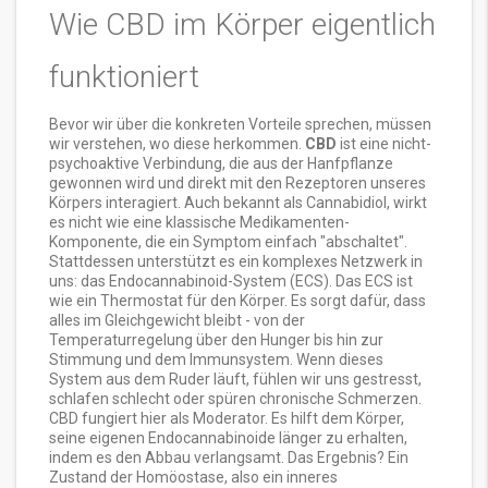
Wie CBD im Körper eigentlich
funktioniert
Bevor wir über die konkreten Vorteile sprechen, müssen
wir verstehen, wo diese herkommen.
CBD
ist
eine nicht-
psychoaktive Verbindung, die aus der Hanfpflanze
gewonnen wird und direkt mit den Rezeptoren unseres
Körpers interagiert
. Auch bekannt als
Cannabidiol
, wirkt
es nicht wie eine klassische Medikamenten-
Komponente, die ein Symptom einfach "abschaltet".
Stattdessen unterstützt es ein komplexes Netzwerk in
uns: das
Endocannabinoid-System
(ECS)
. Das ECS ist
wie ein Thermostat für den Körper. Es sorgt dafür, dass
alles im Gleichgewicht bleibt - von der
Temperaturregelung über den Hunger bis hin zur
Stimmung und dem Immunsystem. Wenn dieses
System aus dem Ruder läuft, fühlen wir uns gestresst,
schlafen schlecht oder spüren chronische Schmerzen.
CBD fungiert hier als Moderator. Es hilft dem Körper,
seine eigenen Endocannabinoide länger zu erhalten,
indem es den Abbau verlangsamt. Das Ergebnis? Ein
Zustand der Homöostase, also ein inneres