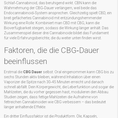
Schlaf‑Cannabinoid, das beruhigend wirkt
. CBN kann die
Wahrnehmung der CBG‑Dauer verlängern, weil beide das
Endocannabinoid‑System ansprechen. Gleichzeitig spielt
CBD
,
ein
breit gefächertes Cannabinoid mit entzündungshemmender
Wirkung
eine Rolle: Kombiniert man CBD mit CBG, kann die
Bioverfügbarkeit steigen, sodass die Wirkung länger anhält. Das
Zusammenspiel dieser drei Cannabinoide bildet das Fundament
für viele Erfahrungsberichte, die du weiter unten finden wirst.
Faktoren, die die CBG‑Dauer
beeinflussen
Erstmal die
CBG Dauer
selbst: Oral eingenommen kann CBG bis zu
sechs Stunden aktiv bleiben, während Inhalation über einen
Vaporizer die Spitze nach 30‑45 Minuten erreicht und danach
schnell abfällt. Dein Körpergewicht, die Leberfunktion und sogar die
Mahlzeiten, die du vorher gegessen hast, modulieren den Abbau.
Studien zeigen, dass fettige Mahlzeiten die Aufnahme von
fettreichen Cannabinoiden wie CBG verbessern – das bedeutet
länger anhaltende Effekte.
Ein dritter Einflussfaktor ist die
Produktform
. Öle, Kapseln,