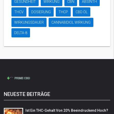
GESUNDHEIT
WIRKUNG
CBN
ABSINTH
THCV
DOSIERUNG
THCP
CBD ÖL
WIRKUNGSDAUER
CANNABIDIOL WIRKUNG
DELTA-8
NEUESTE BEITRÄGE
Ist Ein THC-Gehalt Von 20% Beeindruckend Hoch?