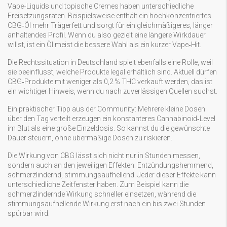
Vape‑Liquids und topische Cremes haben unterschiedliche
Freisetzungsraten. Beispielsweise enthält ein hochkonzentriertes
CBG‑Öl mehr Trägerfett und sorgt für ein gleichmäßigeres, länger
anhaltendes Profil. Wenn du also gezielt eine längere Wirkdauer
willst, ist ein Öl meist die bessere Wahl als ein kurzer Vape‑Hit.
Die Rechtssituation in Deutschland spielt ebenfalls eine Rolle, weil
sie beeinflusst, welche Produkte legal erhältlich sind. Aktuell dürfen
CBG‑Produkte mit weniger als 0,2 % THC verkauft werden, das ist
ein wichtiger Hinweis, wenn du nach zuverlässigen Quellen suchst.
Ein praktischer Tipp aus der Community: Mehrere kleine Dosen
über den Tag verteilt erzeugen ein konstanteres Cannabinoid‑Level
im Blut als eine große Einzeldosis. So kannst du die gewünschte
Dauer steuern, ohne übermäßige Dosen zu riskieren.
Die Wirkung von CBG lässt sich nicht nur in Stunden messen,
sondern auch an den jeweiligen Effekten: Entzündungshemmend,
schmerzlindernd, stimmungsaufhellend. Jeder dieser Effekte kann
unterschiedliche Zeitfenster haben. Zum Beispiel kann die
schmerzlindernde Wirkung schneller einsetzen, während die
stimmungsaufhellende Wirkung erst nach ein bis zwei Stunden
spürbar wird.