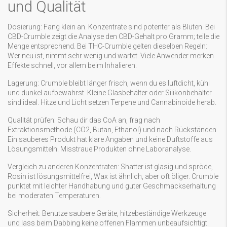
und Qualität
Dosierung: Fang klein an. Konzentrate sind potenter als Blüten. Bei
CBD-Crumble zeigt die Analyse den CBD-Gehalt pro Gramm; teile die
Menge entsprechend. Bei THC-Crumble gelten dieselben Regeln:
Wer neu ist, nimmt sehr wenig und wartet. Viele Anwender merken
Effekte schnell, vor allem beim Inhalieren.
Lagerung: Crumble bleibt länger frisch, wenn du es luftdicht, kühl
und dunkel aufbewahrst. Kleine Glasbehälter oder Silikonbehälter
sind ideal. Hitze und Licht setzen Terpene und Cannabinoide herab.
Qualität prüfen: Schau dir das CoA an, frag nach
Extraktionsmethode (CO2, Butan, Ethanol) und nach Rückständen.
Ein sauberes Produkt hat klare Angaben und keine Duftstoffe aus
Lösungsmitteln. Misstraue Produkten ohne Laboranalyse.
Vergleich zu anderen Konzentraten: Shatter ist glasig und spröde,
Rosin ist lösungsmittelfrei, Wax ist ähnlich, aber oft öliger. Crumble
punktet mit leichter Handhabung und guter Geschmackserhaltung
bei moderaten Temperaturen.
Sicherheit: Benutze saubere Geräte, hitzebeständige Werkzeuge
und lass beim Dabbing keine offenen Flammen unbeaufsichtigt.