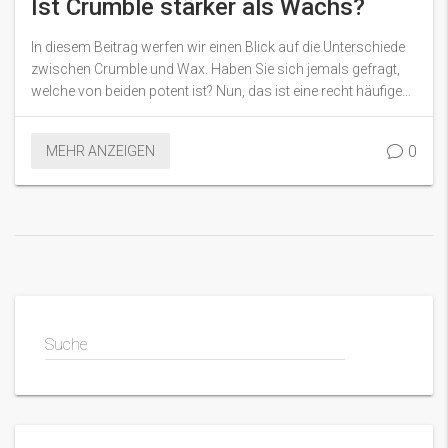
Ist Crumble stärker als Wachs?
In diesem Beitrag werfen wir einen Blick auf die Unterschiede
zwischen Crumble und Wax. Haben Sie sich jemals gefragt,
welche von beiden potent ist? Nun, das ist eine recht häufige
Frage unter Cannabis-Konzentratsliebhabern. Wir werden
versuchen, diese Frage so gut wie möglich zu beantworten.
0
MEHR ANZEIGEN
Lesen Sie weiter, um mehr zu erfahren!
Suche