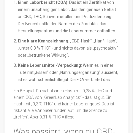
Einen Laborbericht (COA)
: Das ist ein Zertifikat von
einem unabhängigen Labor, das den genauen Gehalt
an CBD, THC, Schwermetallen und Pestiziden zeigt.
Der Bericht sollte den Namen des Produkts, das
Herstellungsdatum und die Labornummer enthalten.
Eine klare Kennzeichnung
: „CBD-Hash“, „Hanf-Hash“,
„unter 0,3 % THC“ - und nichts davon als „psychoaktiv“
oder „betrunkene Wirkung“.
Keine Lebensmittel-Verpackung
: Wenn es in einer
Tüte mit „Essen“ oder „Nahrungsergänzung“ aussieht,
ist es wahrscheinlich illegal. Die FDA verbietet das.
Ein Beispiel: Du siehst einen Hash mit 0,28 % THC und
einem COA von „GreenLab Analytics“ - das ist gut. Ein
Hash mit „0,3 % THC“ und keiner Laborangabe? Das ist
riskant. Viele Anbieter runden auf, um die Grenze zu
„treffen“. Aber 0,31 % THC = illegal.
Was passiert, wenn du CBD-