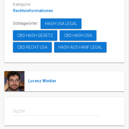
Kategorie:
Rechtsinformationen
Schlagwörter:
HASH USA LEGAL
CBD HASH GESETZ
CBD HASH USA
CBD RECHT USA
HASH AUS HANF LEGAL
Lorenz Winkler
Suche