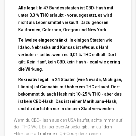
Alle legal
: In 47 Bundesstaaten ist CBD-Hash mit
unter 0,3 % THC erlaubt - vorausgesetzt, es wird
nicht als Lebensmittel verkauft. Dazu gehören
Kalifornien, Colorado, Oregon und New York.
Teilweise eingeschränkt
: In einigen Staaten wie
Idaho, Nebraska und Kansas ist
alles
aus Hanf
verboten - selbst wenn es 0,01 % THC enthält. Dort
gilt: Kein Hanf, kein CBD, kein Hash - egal wie gering
die Wirkung.
Rekreativ legal
: In 24 Staaten (wie Nevada, Michigan,
Illinois) ist Cannabis mit höherem THC erlaubt. Dort
bekommst du auch Hash mit 10-25 % THC - aber das
ist kein CBD-Hash. Das ist reiner Marihuana-Hash,
und du darfst ihn nur in diesem Staat verwenden.
Wenn du CBD-Hash aus den USA kaufst, achte immer auf
den THC-Wert. Ein seriöser Anbieter gibt ihn auf dem
Etikett an - oft mit einem QR-Code, der zu einem