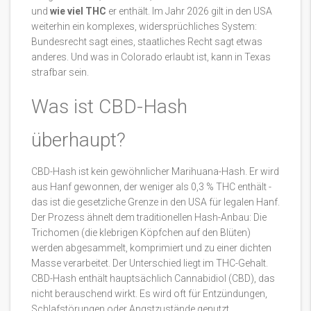
und
wie viel THC
er enthält. Im Jahr 2026 gilt in den USA
weiterhin ein komplexes, widersprüchliches System:
Bundesrecht sagt eines, staatliches Recht sagt etwas
anderes. Und was in Colorado erlaubt ist, kann in Texas
strafbar sein.
Was ist CBD-Hash
überhaupt?
CBD-Hash ist kein gewöhnlicher Marihuana-Hash. Er wird
aus Hanf gewonnen, der weniger als 0,3 % THC enthält -
das ist die gesetzliche Grenze in den USA für legalen Hanf.
Der Prozess ähnelt dem traditionellen Hash-Anbau: Die
Trichomen (die klebrigen Köpfchen auf den Blüten)
werden abgesammelt, komprimiert und zu einer dichten
Masse verarbeitet. Der Unterschied liegt im THC-Gehalt.
CBD-Hash enthält hauptsächlich Cannabidiol (CBD), das
nicht berauschend wirkt. Es wird oft für Entzündungen,
Schlafstörungen oder Angstzustände genutzt.