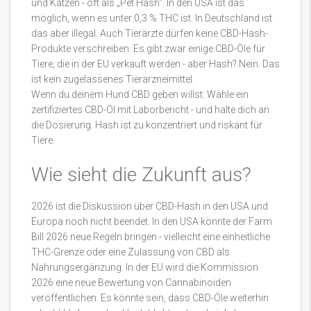
und Katzen - oft als „Pet Hash“. In den USA ist das
möglich, wenn es unter 0,3 % THC ist. In Deutschland ist
das aber illegal. Auch Tierärzte dürfen keine CBD-Hash-
Produkte verschreiben. Es gibt zwar einige CBD-Öle für
Tiere, die in der EU verkauft werden - aber Hash? Nein. Das
ist kein zugelassenes Tierarzneimittel.
Wenn du deinem Hund CBD geben willst: Wähle ein
zertifiziertes CBD-Öl mit Laborbericht - und halte dich an
die Dosierung. Hash ist zu konzentriert und riskant für
Tiere.
Wie sieht die Zukunft aus?
2026 ist die Diskussion über CBD-Hash in den USA und
Europa noch nicht beendet. In den USA könnte der Farm
Bill 2026 neue Regeln bringen - vielleicht eine einheitliche
THC-Grenze oder eine Zulassung von CBD als
Nahrungsergänzung. In der EU wird die Kommission
2026 eine neue Bewertung von Cannabinoiden
veröffentlichen. Es könnte sein, dass CBD-Öle weiterhin