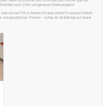
len. Wenn du unsicher bist, informiere dich vorher über die
achhändler nach COAs und genauen Inhaltsangaben.
der wie viel THC in deinem Produkt steckt? In unseren Artikeln
ten und gesetzlichen Themen – schau dir die Beiträge auf dieser