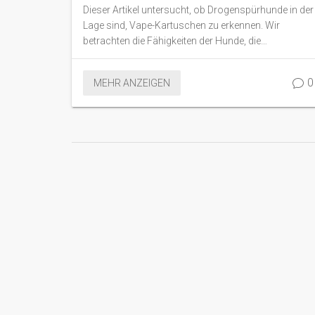
Was du wissen musst
Dieser Artikel untersucht, ob Drogenspürhunde in der
Lage sind, Vape-Kartuschen zu erkennen. Wir
betrachten die Fähigkeiten der Hunde, die
Unterschiede zwischen Vapern und anderen
Substanzen, und geben nützliche Tipps für
0
MEHR ANZEIGEN
Hundebesitzer und Konsumenten. Erfahre, wie
Hunde trainiert werden und welche
Herausforderungen dabei auftreten.