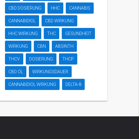
CBD DOSIERUNG
HHC
CANNABIS
CANNABIDIOL
CBD WIRKUNG
HHC WIRKUNG
THC
GESUNDHEIT
WIRKUNG
CBN
ABSINTH
THCV
DOSIERUNG
THCP
CBD ÖL
WIRKUNGSDAUER
CANNABIDIOL WIRKUNG
DELTA-8