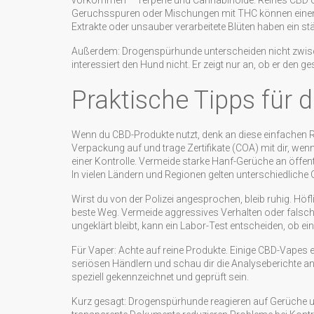
vorkommen – Terpene und Cannabinoide. Reines CBD ohn
Geruchsspuren oder Mischungen mit THC können einen A
Extrakte oder unsauber verarbeitete Blüten haben ein st
Außerdem: Drogenspürhunde unterscheiden nicht zwischen 
interessiert den Hund nicht. Er zeigt nur an, ob er den
Praktische Tipps für d
Wenn du CBD-Produkte nutzt, denk an diese einfachen Re
Verpackung auf und trage Zertifikate (COA) mit dir, wen
einer Kontrolle. Vermeide starke Hanf-Gerüche an öffent
In vielen Ländern und Regionen gelten unterschiedliche 
Wirst du von der Polizei angesprochen, bleib ruhig. Höf
beste Weg. Vermeide aggressives Verhalten oder falsch
ungeklärt bleibt, kann ein Labor-Test entscheiden, ob ein
Für Vaper: Achte auf reine Produkte. Einige CBD-Vapes
seriösen Händlern und schau dir die Analyseberichte an. 
speziell gekennzeichnet und geprüft sein.
Kurz gesagt: Drogenspürhunde reagieren auf Gerüche un