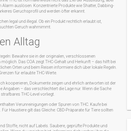
e THC ist normalerweise nicht das Ziel der Ausbildung, aber
larm auslösen. Konzentrierte Produkte wie Shatter, Dabbing-
ärkeres Geruchsprofil und werden öfter erkannt.
legal und illegal. Ob ein Produkt rechtlich erlaubt ist,
 gesuchten Geruch wahrnimmt.
en Alltag
geln: Bewahre sie in der originalen, verschlossenen
n möglich. Das COA zeigt THC-Gehalt und Herkunft – das hilft bei
lichen Orten und beim Reisen informiere dich über lokale Regeln.
Grenzen für erlaubte THC-Werte.
lich kooperieren, Dokumente zeigen und ehrlich antworten ist der
e Angaben – das verschlechtert die Lage nur. Wenn die Sache
 strafbares THC-Level vorliegt.
 enthalten Verunreinigungen oder Spuren von THC. Kaufe bei
Für Haustiere gilt das Gleiche: CBD-Präparate für Tiere sollten
d Stoffe, nicht auf Labels. Saubere, geprüfte Produkte und