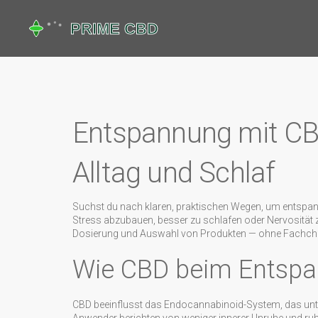
Entspannung mit CBD:
Alltag und Schlaf
Suchst du nach klaren, praktischen Wegen, um entspann
Stress abzubauen, besser zu schlafen oder Nervosität z
Dosierung und Auswahl von Produkten — ohne Fachchi
Wie CBD beim Entspa
CBD beeinflusst das Endocannabinoid-System, das unter