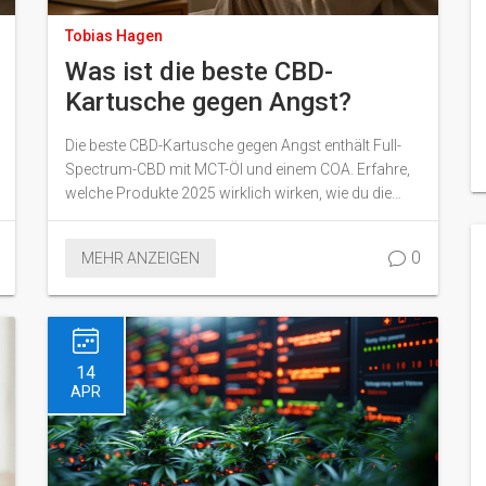
Tobias Hagen
Was ist die beste CBD-
Kartusche gegen Angst?
Die beste CBD-Kartusche gegen Angst enthält Full-
Spectrum-CBD mit MCT-Öl und einem COA. Erfahre,
welche Produkte 2025 wirklich wirken, wie du die
richtige Dosis findest und was du unbedingt
vermeiden solltest.
0
MEHR ANZEIGEN
14
APR