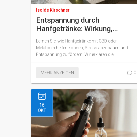
Isolde Kirschner
Entspannung durch
Hanfgetränke: Wirkung,
Inhaltsstoffe und Tipps
Lernen Sie, wie Hanfgetränke mit CBD oder
Melatonin helfen können, Stress abzubauen und
Entspannung zu fördern. Wir erklären die
Unterschiede, Wirkmechanismen und worauf Sie
beim Kauf achten sollten.
0
MEHR ANZEIGEN
16
OKT