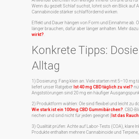
Anwender berichten von weniger innerer Unruhe und ruh
Wenn du gezielt Schlaf suchst, lohnt sich ein Blick auf A
Cannabinoide stärker schlaffördernd wirken.
Effekt und Dauer hängen von Form und Einnahme ab. Öle 
länger brauchen, dafür aber länger anhalten. Mehr dazu 
wirkt?
.
Konkrete Tipps: Dosi
Alltag
1) Dosierung: Fang klein an. Viele starten mit 5–10 mg 
liefert unser Ratgeber
Ist 40 mg CBD täglich zu viel?
nüt
Angststörungen sind 20 mg ein häufiger Ausgangspunk
2) Produktform wählen: Öle sind flexibel und leicht zu
Wie stark ist ein 100mg CBD Gummibärchen?
. CBD-Bl
riechen und sind nicht für jeden geeignet (
Ist das Rauch
3) Qualität prüfen: Achte auf Labor-Tests (COA), klare I
Produkte enthalten mehrere Cannabinoide und Terpene,