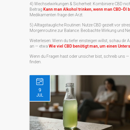
4) Wechselwirkungen & Sicherheit: Kombiniere CBD nich
Beitrag
Kann man Alkohol trinken, wenn man CBD-Öl b
Medikamenten frage den Arzt.
5) Alltagstaugliche Routinen: Nutze CBD gezielt vor stre
Morgenroutine zur Balance. Beobachte Wirkung und Neb
Weiterlesen: Wenn du tiefer einsteigen willst, schau d
an — etwa
Wie viel CBD benötigt man, um einen Unter
Wenn du Fragen hast oder unsicher bist, schreib uns — 
finden.
9
JUL