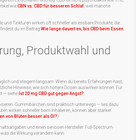
igerem Einschlafen. Wichtig: CBD ist nicht psychoaktiv wie THC.
rtikel wie
CBN vs. CBD für besseren Schlaf
, weil manche
und Tinkturen wirken oft schneller als essbare Produkte, die
findest du im Beitrag
Wie lange dauert es, bis CBD beim Essen
erung, Produktwahl und
täglich und steigern langsam. Wenn du bereits Erfahrungen hast,
zliche Hinweise, wie sich höhere Dosen auswirken können. Für
t — siehe
Ist 20 mg CBD gut gegen Angst?
.
 dosieren. Gummibärchen sind praktisch unterwegs — lies dazu
üten wirken schneller beim Inhalieren, können aber stärker
en von Blüten besser als Öl?
).
nhaltsangaben und einen seriösen Hersteller. Full-Spectrum-
 was die Wirkung verändern kann.