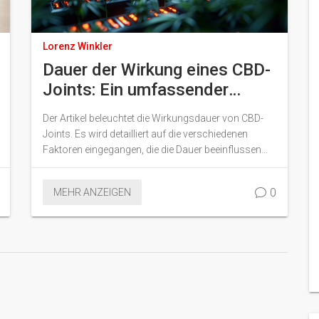
Lorenz Winkler
Dauer der Wirkung eines CBD-
Joints: Ein umfassender
Leitfaden
Der Artikel beleuchtet die Wirkungsdauer von CBD-
Joints. Es wird detailliert auf die verschiedenen
Faktoren eingegangen, die die Dauer beeinflussen
können, und gibt einen Einblick in die Wissenschaft
hinter CBD. Erfahren Sie mehr über die Vor- und
0
MEHR ANZEIGEN
Nachteile von CBD, sowie praktische Tipps, wie Sie
die Vorteile des Konsums maximieren können.