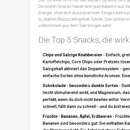
bist. Du willst nicht nur satt werden, du willst dich g
Die besten Snacks haben eine gute Balance aus Salz
Energie, ohne dich auszubremsen. Einige Leute such
zu starken Blutzuckerspitzen führen. Das ist beson
vollkommen aus dem Takt bringen willst.
Die Top 5 Snacks, die wirk
Chips und Salzige Knabbereien
- Einfach, gre
Kartoffelchips, Corn Chips oder Pretzels lös
Salzgehalt aktiviert das Dopaminsystem - gen
einfache Sorten ohne künstliche Aromen. Eine T
Schokolade - besonders dunkle Sorten
- Dun
leicht stimulierend wirkt, und Magnesium, da
perfekt, wenn du dich nicht beeilen willst. Ve
schnell, fällt dann zu schnell - und du bist wie
Früchte - Bananen, Äpfel, Erdbeeren
- Früchte
Bananen sind besonders gut: Sie enthalten Ka