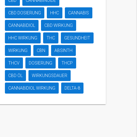
CBD
CANNABINOIDE
CBD DOSIERUNG
HHC
CANNABIS
CANNABIDIOL
CBD WIRKUNG
HHC WIRKUNG
THC
GESUNDHEIT
WIRKUNG
CBN
ABSINTH
THCV
DOSIERUNG
THCP
CBD ÖL
WIRKUNGSDAUER
CANNABIDIOL WIRKUNG
DELTA-8