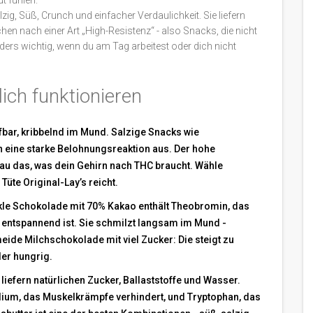
ut fühlen.
ig, Süß, Crunch und einfacher Verdaulichkeit. Sie liefern
en nach einer Art „High-Resistenz“ - also Snacks, die nicht
ders wichtig, wenn du am Tag arbeitest oder dich nicht
lich funktionieren
ifbar, kribbelnd im Mund. Salzige Snacks wie
en eine starke Belohnungsreaktion aus. Der hohe
au das, was dein Gehirn nach THC braucht. Wähle
üte Original-Lay’s reicht.
kle Schokolade mit 70% Kakao enthält Theobromin, das
s entspannend ist. Sie schmilzt langsam im Mund -
rmeide Milchschokolade mit viel Zucker: Die steigt zu
der hungrig.
 liefern natürlichen Zucker, Ballaststoffe und Wasser.
lium, das Muskelkrämpfe verhindert, und Tryptophan, das