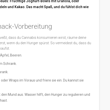
Neues: Fruchtige Joghurt-Bowls mit Granola, oder
deln und Kakao. Das macht Spaß, und du fühlst dich wie
Snack-Vorbereitung
u weißt, dass du Cannabis konsumieren wirst, räume deine
 erst, wenn du den Hunger spürst. So vermeidest du, dass du
kaufst.
 Äpfel, Beeren.
im Schrank.
hrank.
oder Wraps im Voraus und friere sie ein. Du kannst sie
 den Mund aus. Wasser hilft, den Hunger zu regulieren und
 hast.