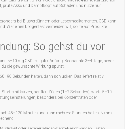
Herkunftsland wichtig. Vermeide unbekannte No‑Name-Kartuschen
zt, prüfe Akku und Dampfkopf auf Schäden und nutze nur
besonders bei Blutverdünnern oder Lebermedikamenten. CBD kann
d: Wer einen Drogentest vermeiden will, sollte auf Produkte
ndung: So gehst du vor
n sind 5–10 mg CBD ein guter Anfang. Beobachte 3–4 Tage, bevor
is du die gewünschte Wirkung spürst.
60–90 Sekunden halten, dann schlucken. Das liefert relativ
. Starte mit kurzen, sanften Zügen (1–2 Sekunden), warte 5–10
istungseinstellungen, besonders bei Konzentraten oder
 nach 45–120 Minuten und kann mehrere Stunden halten. Nimm
rechend.
Müdigkeit oder seltener Magen-Darm-Beschwerden. Treten