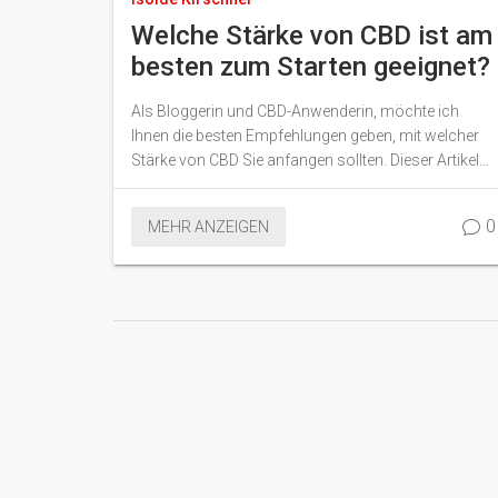
Welche Stärke von CBD ist am
besten zum Starten geeignet?
Als Bloggerin und CBD-Anwenderin, möchte ich
Ihnen die besten Empfehlungen geben, mit welcher
Stärke von CBD Sie anfangen sollten. Dieser Artikel
deckt alle wichtigen Punkte ab, darunter die
verschiedenen CBD-Stärken und wie Sie die am
0
MEHR ANZEIGEN
besten geeignete für sich finden können. Sie erhalten
hier umfassende Informationen über die Wirkungen
und Vorteile von CBD. Während ich meine
persönlichen Erfahrungen teile, helfen wir Ihnen, die
beste Entscheidung für Ihre CBD-Reise zu treffen.