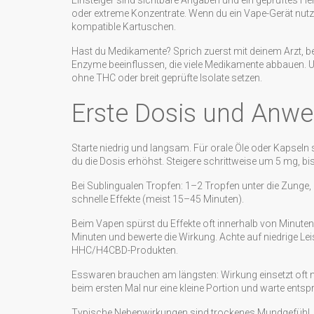
Einsteiger sind sichtbare Angaben und ein geprüftes 
oder extreme Konzentrate. Wenn du ein Vape-Gerät nut
kompatible Kartuschen.
Hast du Medikamente? Sprich zuerst mit deinem Arzt, 
Enzyme beeinflussen, die viele Medikamente abbauen. Un
ohne THC oder breit geprüfte Isolate setzen.
Erste Dosis und Anwe
Starte niedrig und langsam. Für orale Öle oder Kapsel
du die Dosis erhöhst. Steigere schrittweise um 5 mg, b
Bei Sublingualen Tropfen: 1–2 Tropfen unter die Zunge, 
schnelle Effekte (meist 15–45 Minuten).
Beim Vapen spürst du Effekte oft innerhalb von Minuten
Minuten und bewerte die Wirkung. Achte auf niedrige Le
HHC/H4CBD-Produkten.
Esswaren brauchen am längsten: Wirkung einsetzt oft
beim ersten Mal nur eine kleine Portion und warte entsp
Typische Nebenwirkungen sind trockenes Mundgefühl, 