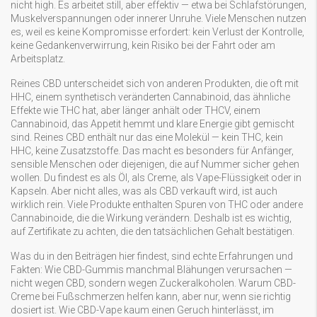
nicht high. Es arbeitet still, aber effektiv — etwa bei Schlafstörungen,
Muskelverspannungen oder innerer Unruhe. Viele Menschen nutzen
es, weil es keine Kompromisse erfordert: kein Verlust der Kontrolle,
keine Gedankenverwirrung, kein Risiko bei der Fahrt oder am
Arbeitsplatz.
Reines CBD unterscheidet sich von anderen Produkten, die oft mit
HHC
,
einem synthetisch veränderten Cannabinoid, das ähnliche
Effekte wie THC hat, aber länger anhält
oder
THCV
,
einem
Cannabinoid, das Appetit hemmt und klare Energie gibt
gemischt
sind. Reines CBD enthält nur das eine Molekül — kein THC, kein
HHC, keine Zusatzstoffe. Das macht es besonders für Anfänger,
sensible Menschen oder diejenigen, die auf Nummer sicher gehen
wollen. Du findest es als Öl, als Creme, als Vape-Flüssigkeit oder in
Kapseln. Aber nicht alles, was als CBD verkauft wird, ist auch
wirklich rein. Viele Produkte enthalten Spuren von THC oder andere
Cannabinoide, die die Wirkung verändern. Deshalb ist es wichtig,
auf Zertifikate zu achten, die den tatsächlichen Gehalt bestätigen.
Was du in den Beiträgen hier findest, sind echte Erfahrungen und
Fakten: Wie CBD-Gummis manchmal Blähungen verursachen —
nicht wegen CBD, sondern wegen Zuckeralkoholen. Warum CBD-
Creme bei Fußschmerzen helfen kann, aber nur, wenn sie richtig
dosiert ist. Wie CBD-Vape kaum einen Geruch hinterlässt, im