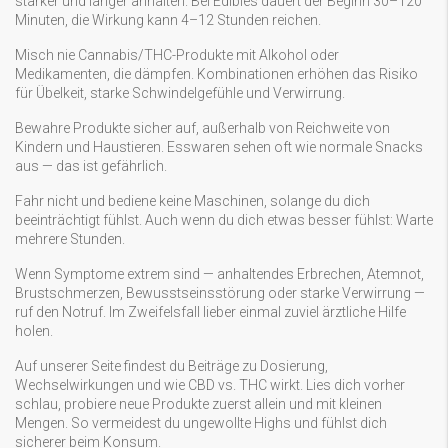
stärker und länger anhalten. Bei Edibles dauert der Beginn 30–120
Minuten, die Wirkung kann 4–12 Stunden reichen.
Misch nie Cannabis/THC-Produkte mit Alkohol oder
Medikamenten, die dämpfen. Kombinationen erhöhen das Risiko
für Übelkeit, starke Schwindelgefühle und Verwirrung.
Bewahre Produkte sicher auf, außerhalb von Reichweite von
Kindern und Haustieren. Esswaren sehen oft wie normale Snacks
aus — das ist gefährlich.
Fahr nicht und bediene keine Maschinen, solange du dich
beeinträchtigt fühlst. Auch wenn du dich etwas besser fühlst: Warte
mehrere Stunden.
Wenn Symptome extrem sind — anhaltendes Erbrechen, Atemnot,
Brustschmerzen, Bewusstseinsstörung oder starke Verwirrung —
ruf den Notruf. Im Zweifelsfall lieber einmal zuviel ärztliche Hilfe
holen.
Auf unserer Seite findest du Beiträge zu Dosierung,
Wechselwirkungen und wie CBD vs. THC wirkt. Lies dich vorher
schlau, probiere neue Produkte zuerst allein und mit kleinen
Mengen. So vermeidest du ungewollte Highs und fühlst dich
sicherer beim Konsum.