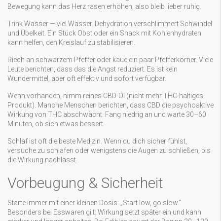
Bewegung kann das Herz rasen erhöhen, also bleib lieber ruhig.
Trink Wasser — viel Wasser. Dehydration verschlimmert Schwindel
und Übelkeit. Ein Stück Obst oder ein Snack mit Kohlenhydraten
kann helfen, den Kreislauf zu stabilisieren.
Riech an schwarzem Pfeffer oder kaue ein paar Pfefferkörner. Viele
Leute berichten, dass das die Angst reduziert. Es ist kein
Wundermittel, aber oft effektiv und sofort verfügbar.
Wenn vorhanden, nimm reines CBD-Öl (nicht mehr THC-haltiges
Produkt). Manche Menschen berichten, dass CBD die psychoaktive
Wirkung von THC abschwächt. Fang niedrig an und warte 30–60
Minuten, ob sich etwas bessert.
Schlaf ist oft die beste Medizin. Wenn du dich sicher fühlst,
versuche zu schlafen oder wenigstens die Augen zu schließen, bis
die Wirkung nachlässt.
Vorbeugung & Sicherheit
Starte immer mit einer kleinen Dosis: „Start low, go slow.“
Besonders bei Esswaren gilt: Wirkung setzt später ein und kann