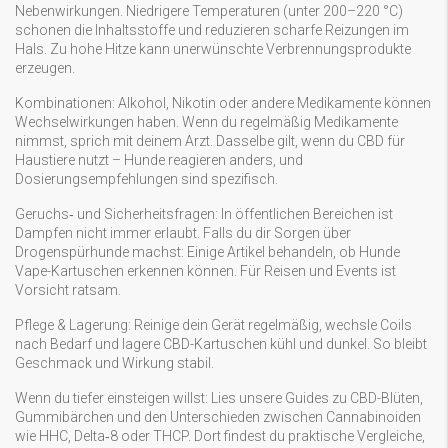
Nebenwirkungen. Niedrigere Temperaturen (unter 200–220 °C)
schonen die Inhaltsstoffe und reduzieren scharfe Reizungen im
Hals. Zu hohe Hitze kann unerwünschte Verbrennungsprodukte
erzeugen.
Kombinationen: Alkohol, Nikotin oder andere Medikamente können
Wechselwirkungen haben. Wenn du regelmäßig Medikamente
nimmst, sprich mit deinem Arzt. Dasselbe gilt, wenn du CBD für
Haustiere nutzt – Hunde reagieren anders, und
Dosierungsempfehlungen sind spezifisch.
Geruchs‑ und Sicherheitsfragen: In öffentlichen Bereichen ist
Dampfen nicht immer erlaubt. Falls du dir Sorgen über
Drogenspürhunde machst: Einige Artikel behandeln, ob Hunde
Vape-Kartuschen erkennen können. Für Reisen und Events ist
Vorsicht ratsam.
Pflege & Lagerung: Reinige dein Gerät regelmäßig, wechsle Coils
nach Bedarf und lagere CBD-Kartuschen kühl und dunkel. So bleibt
Geschmack und Wirkung stabil.
Wenn du tiefer einsteigen willst: Lies unsere Guides zu CBD-Blüten,
Gummibärchen und den Unterschieden zwischen Cannabinoiden
wie HHC, Delta‑8 oder THCP. Dort findest du praktische Vergleiche,