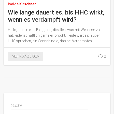
Isolde Kirschner
Wie lange dauert es, bis HHC wirkt,
wenn es verdampft wird?
Hallo, ich bin eine Bloggerin, die alles, was mit Wellness zu tun
hat, leidenschaftlich gerne erforscht. Heute werde ich über
HHC sprechen, ein Cannabinoid, das bei Verdampfen
verwendet wird. Wie lange dauert es eigentlich, bis HHC wirkt,
wenn es verdampft wird? Wie fühlen sich die Auswirkungen
0
MEHR ANZEIGEN
an? Auf solche Fragen gehe ich in meinem neuesten Beitrag
ein, um euch besser zu informieren. Durch das Teilen meiner
Erfahrungen hoffe ich, euch ein detailliertes Bild von den
Effekten von HHC zu geben.
Suche