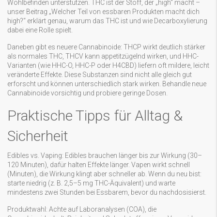
Wohlbefinden unterstützen. THC ist der Stoff, der „high“ macht –
unser Beitrag „Welcher Teil von essbaren Produkten macht dich
high?“ erklärt genau, warum das THC ist und wie Decarboxylierung
dabei eine Rolle spielt.
Daneben gibt es neuere Cannabinoide: THCP wirkt deutlich stärker
als normales THC, THCV kann appetitzügelnd wirken, und HHC-
Varianten (wie HHC-O, HHC-P oder H4CBD) liefern oft mildere, leicht
veränderte Effekte. Diese Substanzen sind nicht alle gleich gut
erforscht und können unterschiedlich stark wirken. Behandle neue
Cannabinoide vorsichtig und probiere geringe Dosen.
Praktische Tipps für Alltag &
Sicherheit
Edibles vs. Vaping: Edibles brauchen länger bis zur Wirkung (30–
120 Minuten), dafür halten Effekte länger. Vapen wirkt schnell
(Minuten), die Wirkung klingt aber schneller ab. Wenn du neu bist:
starte niedrig (z. B. 2,5–5 mg THC-Äquivalent) und warte
mindestens zwei Stunden bei Essbarem, bevor du nachdosisierst.
Produktwahl: Achte auf Laboranalysen (COA), die