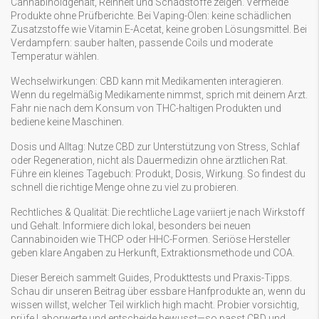
Cannabinoidgehalt, Reinheit und Schadstoffe zeigen. Vermeide
Produkte ohne Prüfberichte. Bei Vaping-Ölen: keine schädlichen
Zusatzstoffe wie Vitamin E-Acetat, keine groben Lösungsmittel. Bei
Verdampfern: sauber halten, passende Coils und moderate
Temperatur wählen.
Wechselwirkungen: CBD kann mit Medikamenten interagieren.
Wenn du regelmäßig Medikamente nimmst, sprich mit deinem Arzt.
Fahr nie nach dem Konsum von THC-haltigen Produkten und
bediene keine Maschinen.
Dosis und Alltag: Nutze CBD zur Unterstützung von Stress, Schlaf
oder Regeneration, nicht als Dauermedizin ohne ärztlichen Rat.
Führe ein kleines Tagebuch: Produkt, Dosis, Wirkung. So findest du
schnell die richtige Menge ohne zu viel zu probieren.
Rechtliches & Qualität: Die rechtliche Lage variiert je nach Wirkstoff
und Gehalt. Informiere dich lokal, besonders bei neuen
Cannabinoiden wie THCP oder HHC-Formen. Seriöse Hersteller
geben klare Angaben zu Herkunft, Extraktionsmethode und COA.
Dieser Bereich sammelt Guides, Produkttests und Praxis-Tipps.
Schau dir unseren Beitrag über essbare Hanfprodukte an, wenn du
wissen willst, welcher Teil wirklich high macht. Probier vorsichtig,
prüfe Laborwerte und entscheide bewusst—so passt CBD und