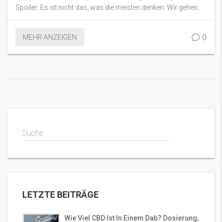
Spoiler: Es ist nicht das, was die meisten denken. Wir gehen
auf die Chemie von Cannabis ein und erklären, warum THC
den Schlüssel zu den psychoaktiven Effekten hält. Ich
0
MEHR ANZEIGEN
verspreche, es wird interessant! Kommt mit auf diese
spannende Reise durch die Welt der essbaren
Cannabisprodukte.
Suche
LETZTE BEITRÄGE
Wie Viel CBD Ist In Einem Dab? Dosierung,