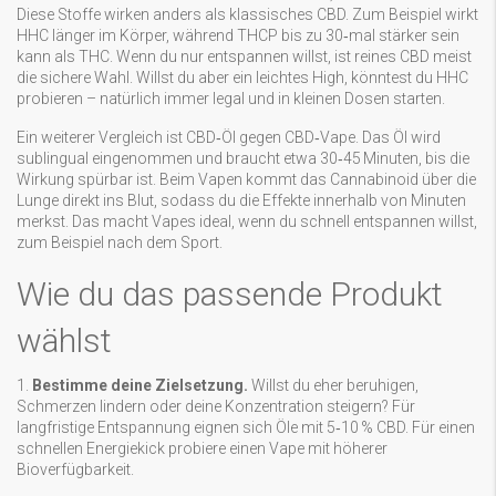
Diese Stoffe wirken anders als klassisches CBD. Zum Beispiel wirkt
HHC länger im Körper, während THCP bis zu 30‑mal stärker sein
kann als THC. Wenn du nur entspannen willst, ist reines CBD meist
die sichere Wahl. Willst du aber ein leichtes High, könntest du HHC
probieren – natürlich immer legal und in kleinen Dosen starten.
Ein weiterer Vergleich ist CBD‑Öl gegen CBD‑Vape. Das Öl wird
sublingual eingenommen und braucht etwa 30‑45 Minuten, bis die
Wirkung spürbar ist. Beim Vapen kommt das Cannabinoid über die
Lunge direkt ins Blut, sodass du die Effekte innerhalb von Minuten
merkst. Das macht Vapes ideal, wenn du schnell entspannen willst,
zum Beispiel nach dem Sport.
Wie du das passende Produkt
wählst
1.
Bestimme deine Zielsetzung.
Willst du eher beruhigen,
Schmerzen lindern oder deine Konzentration steigern? Für
langfristige Entspannung eignen sich Öle mit 5‑10 % CBD. Für einen
schnellen Energiekick probiere einen Vape mit höherer
Bioverfügbarkeit.