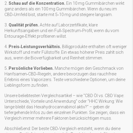
2.
Schau auf die Konzentration.
Ein 10 mg Gummibärchen wirkt
ganz anders als ein 100 mg Gummibärchen. Wenn du neu im
CBD‑Umfeld bist, starte mit 5‑10 mg und steigere langsam.
3.
Qualität prüfen.
Achte auf Laborzertifikate, klare
Herkunftsangaben und ein Full‑Spectrum‑Profil, wenn du vom
Entourage‑Effekt profitieren willst.
4.
Preis‑Leistungsverhältnis.
Billigprodukte enthalten oft weniger
Wirkstoff und mehr Füllstoffe. Ein etwas höherer Preis zahlt sich
aus, wenn die Bioverfügbarkeit und Reinheit stimmen.
5.
Persönliche Vorlieben.
Manche mögen den Geschmack von
Hanfsamen‑CBD‑Riegeln, andere bevorzugen das rauchfreie
Erlebnis eines Vaporizers. Teste verschiedene Optionen, um deine
Lieblingsform zu finden.
Unsere beliebtesten Vergleichsartikel – wie "CBD Öl vs. CBD Vape:
Unterschiede, Vorteile und Anwendung" oder "HHC Wirkung: Wie
lange bleibt das Hexahydrocannabinol aktiv?" – geben dir
tiefergehende Infos zu den einzelnen Punkten. Sie zeigen, dass ein
Vergleich immer mehrere Faktoren berücksichtigen muss.
Abschließend: Der beste CBD‑Vergleich entsteht, wenn du deine