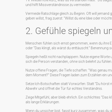
TV. Wiederhole kurz, was du verstanden hast: "Du sagst, d
und hilft Missverständnisse zu vermeiden.
Vermeide Ratschläge gleich zu Beginn. Oft will jemand 
geben willst, frag zuerst: "Willst du eine Idee oder möch
2. Gefühle spiegeln 
Menschen fühlen sich ernst genommen, wenn du ihre Em
oder "Das klingt, als wärst du enttäuscht." Benennung sc
Spiegeln heißt nicht nachplappern. Nutze eigene Worte un
sich die Person verstanden, ohne sich belehrt zu fühlen.
Nutze offene Fragen, die Tiefe schaffen: "Was genau ma
dem Moment?" Diese Fragen laden zum Erzählen ein und
Setze Ich-Botschaften statt Vorwürfen: Statt "Du hörst ni
Abwehr und öffnet die Tür für echtes Verständnis.
Zeige Mitgefühl, aber bleib ehrlich. Ein schlichtes "Das k
als lange Erklärungen.
Wenn du unsicher bist, fasst kurz zusammen, was du ge