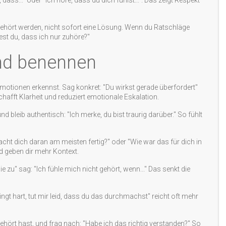
ass..." oder "Ich höre, dass du dich fühlst...". Das zeigt Respekt
gehört werden, nicht sofort eine Lösung. Wenn du Ratschläge
test du, dass ich nur zuhöre?"
und benennen
otionen erkennst. Sag konkret: "Du wirkst gerade überfordert"
hafft Klarheit und reduziert emotionale Eskalation.
d bleib authentisch: "Ich merke, du bist traurig darüber." So fühlt
cht dich daran am meisten fertig?" oder "Wie war das für dich in
 geben dir mehr Kontext.
e zu" sag: "Ich fühle mich nicht gehört, wenn..." Das senkt die
lingt hart, tut mir leid, dass du das durchmachst" reicht oft mehr
hört hast, und frag nach: "Habe ich das richtig verstanden?" So