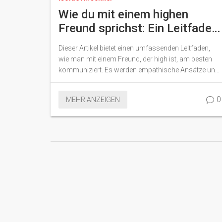
Wie du mit einem highen
Freund sprichst: Ein Leitfaden
zur Kommunikation
Dieser Artikel bietet einen umfassenden Leitfaden,
wie man mit einem Freund, der high ist, am besten
kommuniziert. Es werden empathische Ansätze und
praktische Tipps vorgestellt, um solche Situationen
zu navigieren. Leserinnen und Leser erhalten
0
MEHR ANZEIGEN
Einblicke in die Wichtigkeit des Verständnisses, der
Geduld und der richtigen Ansprache. Der Artikel
basiert auf Forschungsergebnissen und beinhaltet
Erfahrungen aus erster Hand, um das Thema aus
verschiedenen Blickwinkeln zu beleuchten und
hilfreiche Ratschläge zu bieten.