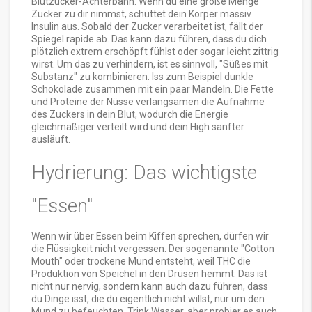
Blutzucker-Achterbahn. Wenn du eine große Menge
Zucker zu dir nimmst, schüttet dein Körper massiv
Insulin aus. Sobald der Zucker verarbeitet ist, fällt der
Spiegel rapide ab. Das kann dazu führen, dass du dich
plötzlich extrem erschöpft fühlst oder sogar leicht zittrig
wirst. Um das zu verhindern, ist es sinnvoll, "Süßes mit
Substanz" zu kombinieren. Iss zum Beispiel dunkle
Schokolade zusammen mit ein paar Mandeln. Die Fette
und Proteine der Nüsse verlangsamen die Aufnahme
des Zuckers in dein Blut, wodurch die Energie
gleichmäßiger verteilt wird und dein High sanfter
ausläuft.
Hydrierung: Das wichtigste
"Essen"
Wenn wir über Essen beim Kiffen sprechen, dürfen wir
die Flüssigkeit nicht vergessen. Der sogenannte "Cotton
Mouth" oder trockene Mund entsteht, weil THC die
Produktion von Speichel in den Drüsen hemmt. Das ist
nicht nur nervig, sondern kann auch dazu führen, dass
du Dinge isst, die du eigentlich nicht willst, nur um den
Mund zu befeuchten. Trink Wasser, aber probier es auch