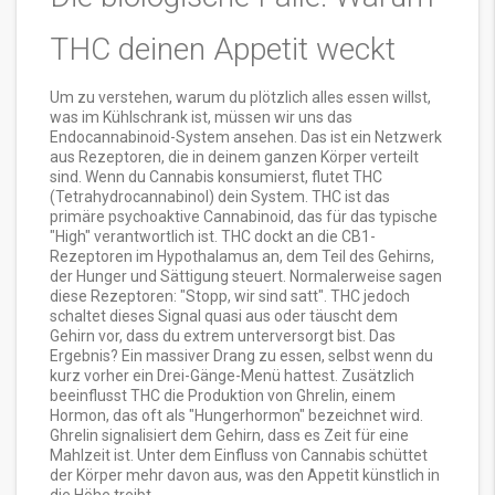
THC deinen Appetit weckt
Um zu verstehen, warum du plötzlich alles essen willst,
was im Kühlschrank ist, müssen wir uns das
Endocannabinoid-System
ansehen. Das ist ein Netzwerk
aus Rezeptoren, die in deinem ganzen Körper verteilt
sind. Wenn du Cannabis konsumierst, flutet
THC
(Tetrahydrocannabinol) dein System. THC ist das
primäre psychoaktive
Cannabinoid
, das für das typische
"High" verantwortlich ist. THC dockt an die CB1-
Rezeptoren im Hypothalamus an, dem Teil des Gehirns,
der Hunger und Sättigung steuert. Normalerweise sagen
diese Rezeptoren: "Stopp, wir sind satt". THC jedoch
schaltet dieses Signal quasi aus oder täuscht dem
Gehirn vor, dass du extrem unterversorgt bist. Das
Ergebnis? Ein massiver Drang zu essen, selbst wenn du
kurz vorher ein Drei-Gänge-Menü hattest. Zusätzlich
beeinflusst THC die Produktion von
Ghrelin
, einem
Hormon, das oft als "Hungerhormon" bezeichnet wird.
Ghrelin signalisiert dem Gehirn, dass es Zeit für eine
Mahlzeit ist. Unter dem Einfluss von Cannabis schüttet
der Körper mehr davon aus, was den Appetit künstlich in