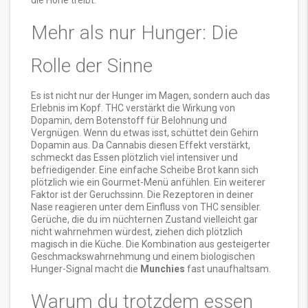
die Höhe treibt.
Mehr als nur Hunger: Die
Rolle der Sinne
Es ist nicht nur der Hunger im Magen, sondern auch das
Erlebnis im Kopf. THC verstärkt die Wirkung von
Dopamin, dem Botenstoff für Belohnung und
Vergnügen. Wenn du etwas isst, schüttet dein Gehirn
Dopamin aus. Da Cannabis diesen Effekt verstärkt,
schmeckt das Essen plötzlich viel intensiver und
befriedigender. Eine einfache Scheibe Brot kann sich
plötzlich wie ein Gourmet-Menü anfühlen. Ein weiterer
Faktor ist der Geruchssinn. Die Rezeptoren in deiner
Nase reagieren unter dem Einfluss von THC sensibler.
Gerüche, die du im nüchternen Zustand vielleicht gar
nicht wahrnehmen würdest, ziehen dich plötzlich
magisch in die Küche. Die Kombination aus gesteigerter
Geschmackswahrnehmung und einem biologischen
Hunger-Signal macht die
Munchies
fast unaufhaltsam.
Warum du trotzdem essen