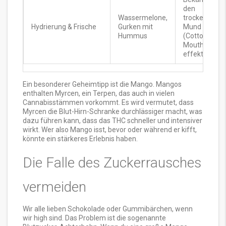
den
Wassermelone,
trockenen
Hydrierung & Frische
Gurken mit
Mund
Hummus
(Cotton
Mouth)
effektiv.
Ein besonderer Geheimtipp ist die Mango. Mangos
enthalten
Myrcen
, ein Terpen, das auch in vielen
Cannabisstämmen vorkommt. Es wird vermutet, dass
Myrcen die Blut-Hirn-Schranke durchlässiger macht, was
dazu führen kann, dass das THC schneller und intensiver
wirkt. Wer also Mango isst, bevor oder während er kifft,
könnte ein stärkeres Erlebnis haben.
Die Falle des Zuckerrausches
vermeiden
Wir alle lieben Schokolade oder Gummibärchen, wenn
wir high sind. Das Problem ist die sogenannte