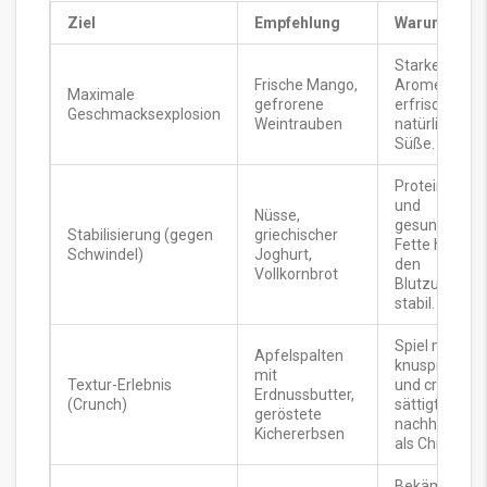
Ziel
Empfehlung
Warum?
Starke
Frische Mango,
Aromen,
Maximale
gefrorene
erfrischend,
Geschmacksexplosion
Weintrauben
natürliche
Süße.
Proteine
und
Nüsse,
gesunde
Stabilisierung (gegen
griechischer
Fette halten
Schwindel)
Joghurt,
den
Vollkornbrot
Blutzucker
stabil.
Spiel mit
Apfelspalten
knusprig
mit
Textur-Erlebnis
und cremig,
Erdnussbutter,
(Crunch)
sättigt
geröstete
nachhaltiger
Kichererbsen
als Chips.
Bekämpft