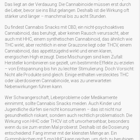
Das liegt an der Verdauung: Die Cannabinoide müssen erst durch
die Leber, bevor sie ins Blut gelangen. Deshalb ist die Wirkung oft
stärker und länger – manchmal bis zu acht Stunden.
Du findest Cannabis Snacks mit
CBD
,
ein nicht-psychoaktives
Cannabinoid, das beruhigt, aber keinen Rausch verursacht
, aber
auch mit
HHC
,
einem synthetischen Cannabinoid, das ähnlich wie
THC wirkt, aber rechtlich in einer Grauzone liegt
oder
THCV
,
einem
Cannabinoid, das appetitzügelnd wirkt und einen klaren,
energischen High erzeugt
. Diese Mischungen sind kein Zufall:
Hersteller kombinieren sie gezielt, um bestimmte Effekte zu erzielen
– von Entspannung bis hin zu leichter Stimulierung. Doch Vorsicht:
Nicht alle Produkte sind gleich. Einige enthalten verstecktes THC
oder überdosieren Cannabinoide, was zu unerwarteten
Nebenwirkungen führen kann.
Wer Schwangerschaft, Leberprobleme oder Medikamente
einnimmt, sollte Cannabis Snacks meiden. Auch Kinder und
Jugendliche dürfen sie nicht konsumieren – das ist nicht nur
gesundheitlich riskant, sondern auch rechtlich problematisch. Die
Wirkung von HHC oder THCV ist oft unvorhersehbar, besonders
wenn du sie zum ersten Mal probierst. Deshalb ist die Dosierung
entscheidend: Fang immer mit der kleinsten Menge an. Ein
Gummibärchen mit 5 mg HHC kann reichen, um dich zu beruhigen