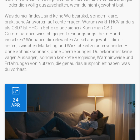
– oder dich völlig auszuschalten, wenn du nicht gewöhnt bist.
Was du hier findest, sind keine Werbeartikel, sondern klare,
praktische Antworten auf echte Fragen: Warum wirkt THCV anders
als CBD? Ist HHC in Schokolade sicher? Kann man CBD-
Gummibärchen wirklich gegen Trennungsangst beim Hund
einsetzen? Wir haben die relevanten Artikel ausgewählt, die dir
helfen, zwischen Marketing und Wirklichkeit zu unterscheiden –
ohne Schnickschnack, ohne Übertreibungen. Du bekommst keine
vagen Aussagen, sondern konkrete Vergleiche, Warnhinweise und
Erfahrungen von Nutzern, die genau das ausprobiert haben, was
du vorhast.
24
APR