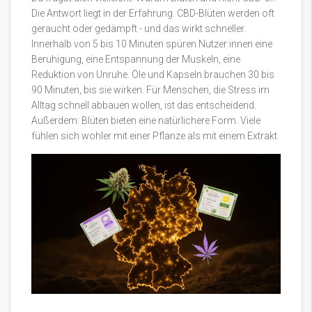
Die Antwort liegt in der Erfahrung. CBD-Blüten werden oft
geraucht oder gedämpft - und das wirkt schneller.
Innerhalb von 5 bis 10 Minuten spüren Nutzer:innen eine
Beruhigung, eine Entspannung der Muskeln, eine
Reduktion von Unruhe. Öle und Kapseln brauchen 30 bis
90 Minuten, bis sie wirken. Für Menschen, die Stress im
Alltag schnell abbauen wollen, ist das entscheidend.
Außerdem: Blüten bieten eine natürlichere Form. Viele
fühlen sich wohler mit einer Pflanze als mit einem Extrakt.