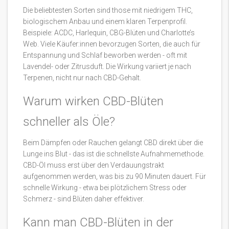
Die beliebtesten Sorten sind those mit niedrigem THC,
biologischem Anbau und einem klaren Terpenprofil.
Beispiele: ACDC, Harlequin, CBG-Blüten und Charlotte’s
Web. Viele Käufer:innen bevorzugen Sorten, die auch für
Entspannung und Schlaf beworben werden - oft mit
Lavendel- oder Zitrusduft. Die Wirkung variiert je nach
Terpenen, nicht nur nach CBD-Gehalt.
Warum wirken CBD-Blüten
schneller als Öle?
Beim Dämpfen oder Rauchen gelangt CBD direkt über die
Lunge ins Blut - das ist die schnellste Aufnahmemethode.
CBD-Öl muss erst über den Verdauungstrakt
aufgenommen werden, was bis zu 90 Minuten dauert. Für
schnelle Wirkung - etwa bei plötzlichem Stress oder
Schmerz - sind Blüten daher effektiver.
Kann man CBD-Blüten in der