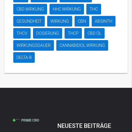
CBD WIRKUNG
HHC WIRKUNG
THC
GESUNDHEIT
WIRKUNG
CBN
ABSINTH
THCV
DOSIERUNG
THCP
CBD ÖL
WIRKUNGSDAUER
CANNABIDIOL WIRKUNG
DELTA-8
NEUESTE BEITRÄGE